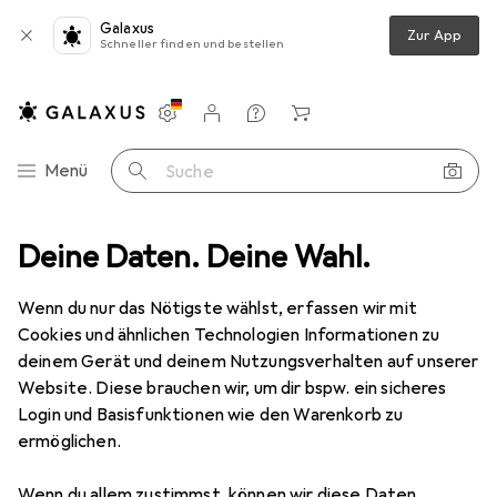
Galaxus
Zur App
Schneller finden und bestellen
Einstellungen
Kundenkonto
Vergleichslisten
Merklisten
Warenkorb
Navigation nach Kategorien
Menü
Suche
oinstallation
Deine Daten. Deine Wahl.
Kabelleitung
Lapp UNITRONIC LiYY Datenleitung
Wenn du nur das Nötigste wählst, erfassen wir mit
Cookies und ähnlichen Technologien Informationen zu
2 Bilder
deinem Gerät und deinem Nutzungsverhalten auf unserer
Website. Diese brauchen wir, um dir bspw. ein sicheres
EUR
41,86
EUR
0,42
/
1m
Login und Basisfunktionen wie den Warenkorb zu
Lapp
UNITRONIC LiYY Datenleitung
ermöglichen.
100 m
Wenn du allem zustimmst, können wir diese Daten