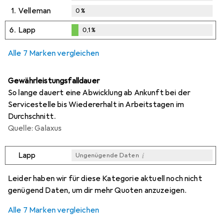
1.
Velleman
0
%
6.
Lapp
0,1
%
0,1
%
Alle 7 Marken vergleichen
Gewährleistungsfalldauer
So lange dauert eine Abwicklung ab Ankunft bei der
Servicestelle bis Wiedererhalt in Arbeitstagen im
Durchschnitt.
Quelle: Galaxus
i
Lapp
Ungenügende Daten
i
i
i
i
Ungenügende Daten
Ungenügende Daten
Ungenügende Daten
Ungenügende Daten
Leider haben wir für diese Kategorie aktuell noch nicht
genügend Daten, um dir mehr Quoten anzuzeigen.
Alle 7 Marken vergleichen