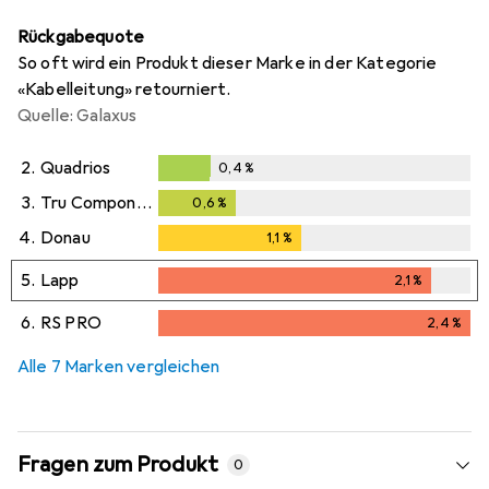
Rückgabequote
So oft wird ein Produkt dieser Marke in der Kategorie
«Kabelleitung» retourniert.
Quelle: Galaxus
2.
Quadrios
0,4
%
0,4
%
3.
Tru Components
0,6
%
0,6
%
4.
Donau
1,1
%
1,1
%
5.
Lapp
2,1
%
2,1
%
6.
RS PRO
2,4
%
2,4
%
Alle 7 Marken vergleichen
Fragen zum Produkt
0