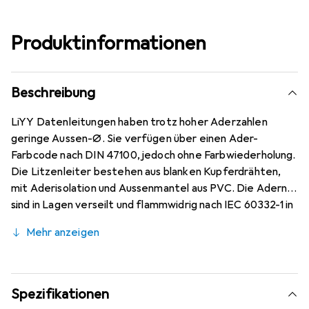
Produktinformationen
Beschreibung
LiYY Datenleitungen haben trotz hoher Aderzahlen
geringe Aussen-Ø. Sie verfügen über einen Ader-
Farbcode nach DIN 47100, jedoch ohne Farbwiederholung.
Die Litzenleiter bestehen aus blanken Kupferdrähten,
mit Aderisolation und Aussenmantel aus PVC. Die Adern
sind in Lagen verseilt und flammwidrig nach IEC 60332-1 in
kieselgrau (RAL 7032). Diese Leitungen sind geeignet für
Mehr anzeigen
Steuer- und Signalanwendungen in der Elektronik, wie in
Rechenanlagen, elektronischen Steuer- und
Regelgeräten, Büromaschinen, Waagen usw.
Spezifikationen