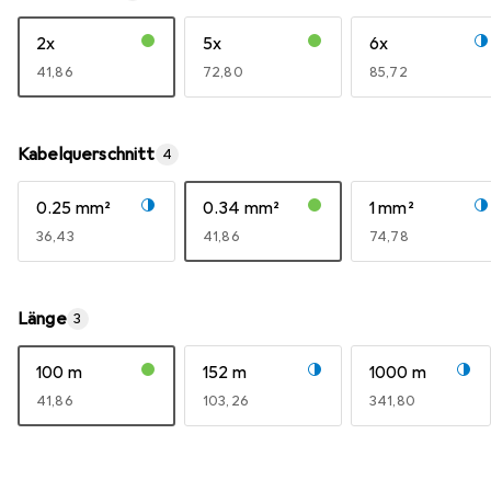
2x
5x
6x
EUR
41,86
EUR
72,80
EUR
85,72
Kabelquerschnitt
4
0.25 mm²
0.34 mm²
1 mm²
EUR
36,43
EUR
41,86
EUR
74,78
Länge
3
100 m
152 m
1000 m
EUR
41,86
EUR
103,26
EUR
341,80