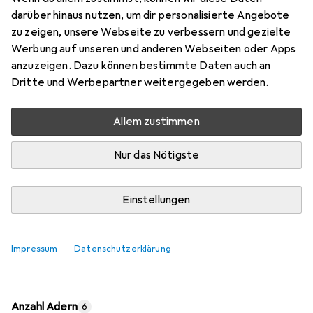
Preis in EUR inkl. MwSt.
darüber hinaus nutzen, um dir personalisierte Angebote
zu zeigen, unsere Webseite zu verbessern und gezielte
Bewertungen
Werbung auf unseren und anderen Webseiten oder Apps
anzuzeigen. Dazu können bestimmte Daten auch an
Dritte und Werbepartner weitergegeben werden.
Zwischen Di, 11.8. und Do, 13.8. geliefert
Allem zustimmen
8 Stück an Lager beim Lieferanten
Lieferort angeben für genaue Lieferzeit
Nur das Nötigste
In den Warenkorb
Einstellungen
Vergleichen
Merken
Impressum
Datenschutzerklärung
kostenloser Versand
Anzahl Adern
6