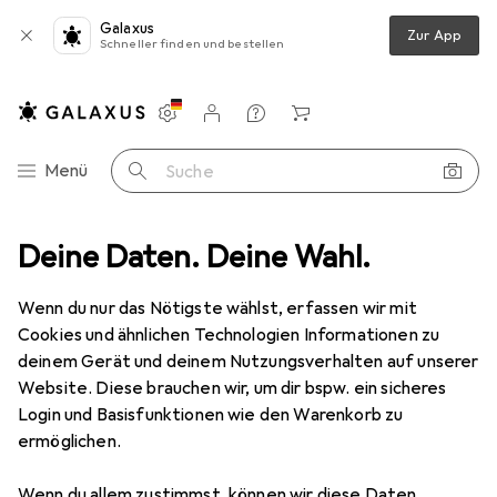
Galaxus
Zur App
Schneller finden und bestellen
Einstellungen
Kundenkonto
Vergleichslisten
Merklisten
Warenkorb
Navigation nach Kategorien
Menü
Suche
herheit
Deine Daten. Deine Wahl.
Spanngurt + Ladungssicherung
LAS Spanngurt Ratsche
Wenn du nur das Nötigste wählst, erfassen wir mit
Cookies und ähnlichen Technologien Informationen zu
4 Bilder
deinem Gerät und deinem Nutzungsverhalten auf unserer
Website. Diese brauchen wir, um dir bspw. ein sicheres
EUR
13,99
Login und Basisfunktionen wie den Warenkorb zu
LAS
Spanngurt Ratsche
ermöglichen.
Preis in EUR inkl. MwSt.
Wenn du allem zustimmst, können wir diese Daten