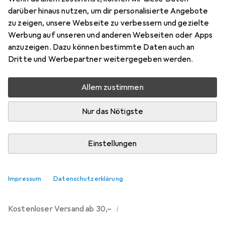
darüber hinaus nutzen, um dir personalisierte Angebote
Marke
Bewertungen
zu zeigen, unsere Webseite zu verbessern und gezielte
Mehr von LAS
Werbung auf unseren und anderen Webseiten oder Apps
anzuzeigen. Dazu können bestimmte Daten auch an
Dritte und Werbepartner weitergegeben werden.
Zwischen Mi, 12.8. und Do, 13.8. geliefert
Mehr als 10 Stück an Lager beim Drittanbieter
Allem zustimmen
Lieferort angeben für genaue Lieferzeit
Nur das Nötigste
i
Angebot von
Pollin
DE
Einstellungen
In den Warenkorb
Impressum
Datenschutzerklärung
Vergleichen
Merken
i
Kostenloser Versand ab 30,–