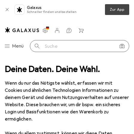
Galaxus
Zur App
Schneller finden und bestellen
Einstellungen
Kundenkonto
Vergleichslisten
Merklisten
Warenkorb
Navigation nach Kategorien
Menü
Suche
Pannenausstattung + Sicherheit
Deine Daten. Deine Wahl.
Spanngurt + Ladungssicherung
Spanngurt + Ladungssicherung
Wenn du nur das Nötigste wählst, erfassen wir mit
Cookies und ähnlichen Technologien Informationen zu
deinem Gerät und deinem Nutzungsverhalten auf unserer
Produkte
Forum
Website. Diese brauchen wir, um dir bspw. ein sicheres
Login und Basisfunktionen wie den Warenkorb zu
ermöglichen.
Wenn du allem zustimmst, können wir diese Daten