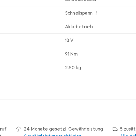
i
Schnellspann
Akkubetrieb
18 V
91 Nm
2.50 kg
ruf
24 Monate gesetzl. Gewährleistung
5 zusä