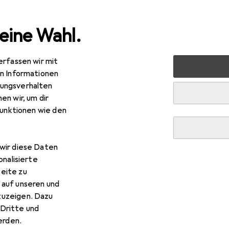
eine Wahl.
erfassen wir mit
zeug + Werkstatt
Elektrowerkzeug
Schrauben + Bohr
en Informationen
ungsverhalten
en wir, um dir
funktionen wie den
wir diese Daten
onalisierte
eite zu
 auf unseren und
zuzeigen. Dazu
Dritte und
rden.