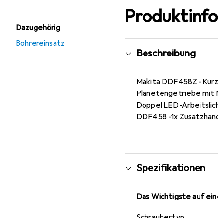
Produktinf
Dazugehörig
Bohrereinsatz
Beschreibung
Makita DDF458Z -Kurze
Planetengetriebe mit 
Doppel LED-Arbeitslich
DDF458 -1x Zusatzhand
Spezifikationen
Das Wichtigste auf eine
Schraubertyp