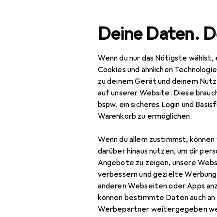
Suche
Deine Daten. D
Wenn du nur das Nötigste wählst, 
Navigation nach Kategorien
Gesamtsortiment
Baumarkt + Garten
Werk
Gesamtsortiment
Cookies und ähnlichen Technologi
zu deinem Gerät und deinem Nutz
Baumarkt + Garten
auf unserer Website. Diese brauch
bspw. ein sicheres Login und Basis
Werkzeug +
Warenkorb zu ermöglichen.
Werkstatt
Wenn du allem zustimmst, können 
Elektrowerkzeug
darüber hinaus nutzen, um dir pers
Schrauben + Bohren
Angebote zu zeigen, unsere Webs
verbessern und gezielte Werbung
Abbruchhammer +
anderen Webseiten oder Apps an
Meisselhammer
können bestimmte Daten auch an 
Werbepartner weitergegeben we
Bits