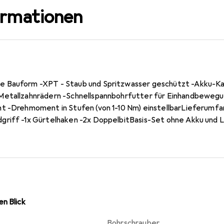
ormationen
 Bauform -XPT - Staub und Spritzwasser geschützt -Akku-Ka
Metallzahnrädern -Schnellspannbohrfutter für Einhandbewegun
t -Drehmoment in Stufen (von 1-10 Nm) einstellbarLieferumfa
griff -1x Gürtelhaken -2x DoppelbitBasis-Set ohne Akku und 
n Blick
Bohrschrauber