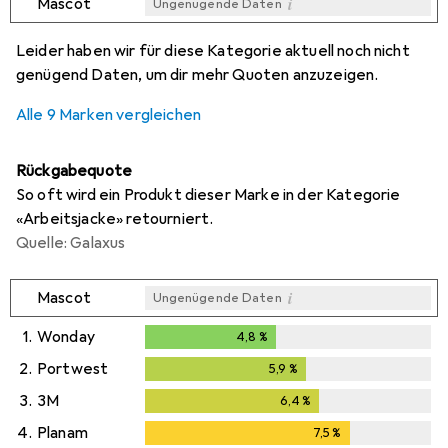
i
Mascot
Ungenügende Daten
i
i
i
i
Ungenügende Daten
Ungenügende Daten
Ungenügende Daten
Ungenügende Daten
Leider haben wir für diese Kategorie aktuell noch nicht
genügend Daten, um dir mehr Quoten anzuzeigen.
Alle 9 Marken vergleichen
Rückgabequote
So oft wird ein Produkt dieser Marke in der Kategorie
«Arbeitsjacke» retourniert.
Quelle: Galaxus
i
Mascot
Ungenügende Daten
1.
Wonday
4,8
%
4,8
%
2.
Portwest
5,9
%
5,9
%
3.
3M
6,4
%
6,4
%
4.
Planam
7,5
%
7,5
%