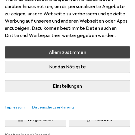
XXL
darüber hinaus nutzen, um dir personalisierte Angebote
zu zeigen, unsere Webseite zu verbessern und gezielte
Preis in EUR inkl. MwSt.
Werbung auf unseren und anderen Webseiten oder Apps
anzuzeigen. Dazu können bestimmte Daten auch an
Marke
Bewertungen
Dritte und Werbepartner weitergegeben werden.
Mehr von Mascot
Allem zustimmen
Zwischen Fr, 9.10. und Fr, 23.10. geliefert
Nur das Nötigste
Benachrichtigen, wenn schneller verfügbar
Einstellungen
Lieferort angeben für genaue Lieferzeit
In den Warenkorb
Impressum
Datenschutzerklärung
Vergleichen
Merken