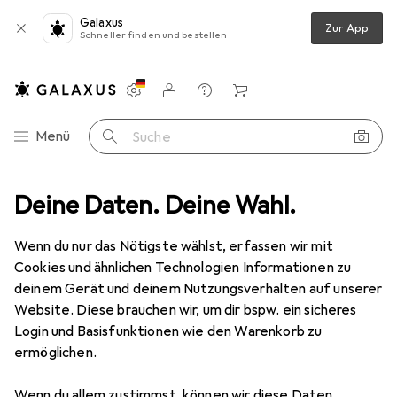
Galaxus
Zur App
Schneller finden und bestellen
Einstellungen
Kundenkonto
Vergleichslisten
Merklisten
Warenkorb
Navigation nach Kategorien
Menü
Suche
nschutzjacke Wasserabweisend, Polyester Gelb/Schwarz, Grösse XXL
Deine Daten. Deine Wahl.
Wenn du nur das Nötigste wählst, erfassen wir mit
Cookies und ähnlichen Technologien Informationen zu
1 Bild
deinem Gerät und deinem Nutzungsverhalten auf unserer
EUR
101,25
Website. Diese brauchen wir, um dir bspw. ein sicheres
Mascot
Unisex Warnschutzjacke
Login und Basisfunktionen wie den Warenkorb zu
ermöglichen.
Wasserabweisend, Polyester
Gelb/Schwarz, Grösse XXL
Wenn du allem zustimmst, können wir diese Daten