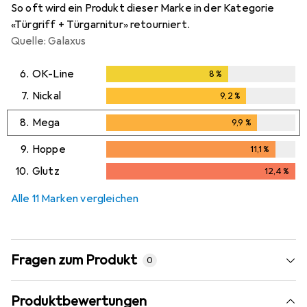
So oft wird ein Produkt dieser Marke in der Kategorie
«Türgriff + Türgarnitur» retourniert.
Quelle: Galaxus
6.
OK-Line
8
%
8
%
7.
Nickal
9,2
%
9,2
%
8.
Mega
9,9
%
9,9
%
9.
Hoppe
11,1
%
11,1
%
10.
Glutz
12,4
%
12,4
%
Alle 11 Marken vergleichen
Fragen zum Produkt
0
Produktbewertungen