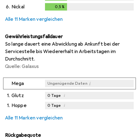
6.
Nickal
0,5
%
0,5
%
Alle 11 Marken vergleichen
Gewährleistungsfalldauer
So lange dauert eine Abwicklung ab Ankunft bei der
Servicestelle bis Wiedererhalt in Arbeitstagen im
Durchschnitt.
Quelle: Galaxus
i
Mega
Ungenügende Daten
1.
Glutz
i
0
Tage
1.
Hoppe
i
0
Tage
i
i
Ungenügende Daten
Ungenügende Daten
Alle 11 Marken vergleichen
Rückgabequote