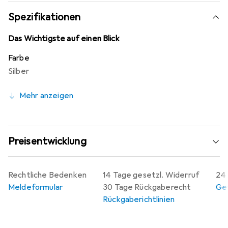
Verbindungsstift ist eine ideale Wahl für alle, die Wert
auf Qualität und Funktionalität legen.
Spezifikationen
Das Wichtigste auf einen Blick
Farbe
Silber
Mehr anzeigen
Preisentwicklung
Rechtliche Bedenken
14 Tage gesetzl. Widerruf
24 
Meldeformular
30 Tage Rückgaberecht
Gew
Rückgaberichtlinien