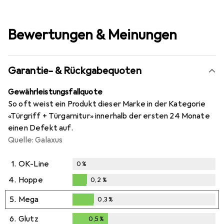
Bewertungen & Meinungen
Garantie- & Rückgabequoten
Gewährleistungsfallquote
So oft weist ein Produkt dieser Marke in der Kategorie
«Türgriff + Türgarnitur» innerhalb der ersten 24 Monate
einen Defekt auf.
Quelle: Galaxus
1.
OK-Line
0
%
4.
Hoppe
0,2
%
0,2
%
5.
Mega
0,3
%
0,3
%
6.
Glutz
0,5
%
0,5
%