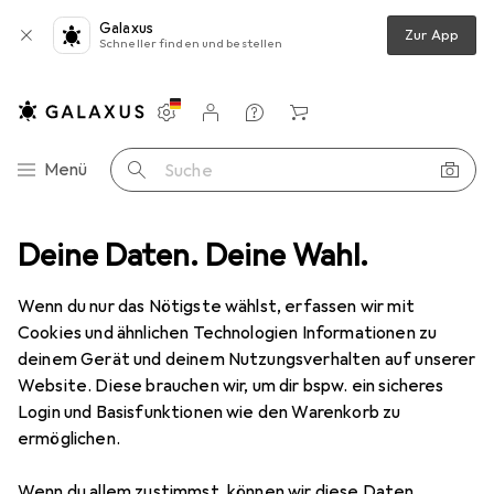
Galaxus
Zur App
Schneller finden und bestellen
Einstellungen
Kundenkonto
Vergleichslisten
Merklisten
Warenkorb
Navigation nach Kategorien
Menü
Suche
Deine Daten. Deine Wahl.
Türgriff + Türgarnitur
Mega Verbindungsstift 42.058, 42.059
Wenn du nur das Nötigste wählst, erfassen wir mit
Cookies und ähnlichen Technologien Informationen zu
3 Bilder
deinem Gerät und deinem Nutzungsverhalten auf unserer
Website. Diese brauchen wir, um dir bspw. ein sicheres
−6%
Login und Basisfunktionen wie den Warenkorb zu
ermöglichen.
EUR
16,90
statt
EUR
17,90
Mega
Verbindungsstift 42.058,
Wenn du allem zustimmst, können wir diese Daten