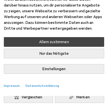
42.059
darüber hinaus nutzen, um dir personalisierte Angebote
zu zeigen, unsere Webseite zu verbessern und gezielte
Türgarnitur
Werbung auf unseren und anderen Webseiten oder Apps
Preis in EUR inkl. MwSt.
anzuzeigen. Dazu können bestimmte Daten auch an
Dritte und Werbepartner weitergegeben werden.
Marke
Bewertungen
Mehr von Mega
2
Allem zustimmen
Nur das Nötigste
Zwischen Do, 13.8. und Di, 18.8. geliefert
Mehr als 10 Stück an Lager beim Lieferanten
Einstellungen
Lieferort angeben für genaue Lieferzeit
In den Warenkorb
Impressum
Datenschutzerklärung
Vergleichen
Merken