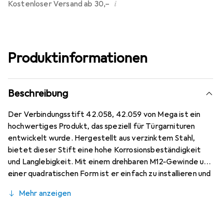
i
Kostenloser Versand ab 30,–
Produktinformationen
Beschreibung
Der Verbindungsstift 42.058, 42.059 von Mega ist ein
hochwertiges Produkt, das speziell für Türgarnituren
entwickelt wurde. Hergestellt aus verzinktem Stahl,
bietet dieser Stift eine hohe Korrosionsbeständigkeit
und Langlebigkeit. Mit einem drehbaren M12-Gewinde und
einer quadratischen Form ist er einfach zu installieren und
sorgt für eine zuverlässige Verbindung. Die präzise
Mehr anzeigen
Bohrung von 4,1 x 40 mm ermöglicht eine exakte
Anpassung an verschiedene Türsysteme. Dieser