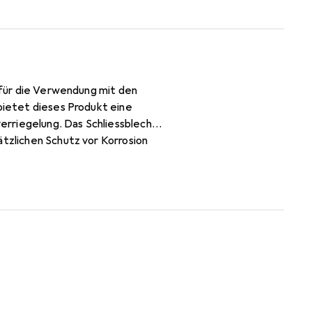
l für die Verwendung mit den
 bietet dieses Produkt eine
rriegelung. Das Schliessblech
ätzlichen Schutz vor Korrosion
ist es ideal für die Integration
ssung an verschiedene Rahmen.