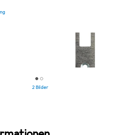
ung
2 Bilder
ormationen