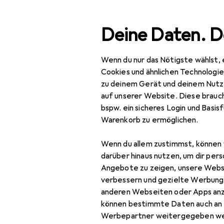
Suche
Deine Daten. D
Wenn du nur das Nötigste wählst, 
Navigation nach Kategorien
Gesamtsortiment
Baumarkt + Gar
Gesamtsortiment
Cookies und ähnlichen Technologi
zu deinem Gerät und deinem Nutz
Baumarkt + Garten
auf unserer Website. Diese brauch
bspw. ein sicheres Login und Basis
Bauen + Renovieren
Warenkorb zu ermöglichen.
Eisenwaren
Wenn du allem zustimmst, können 
Türbeschlag
darüber hinaus nutzen, um dir pers
Angebote zu zeigen, unsere Webs
Türband
verbessern und gezielte Werbung
anderen Webseiten oder Apps an
Türdichtung
können bestimmte Daten auch an 
Türgriff +
Werbepartner weitergegeben we