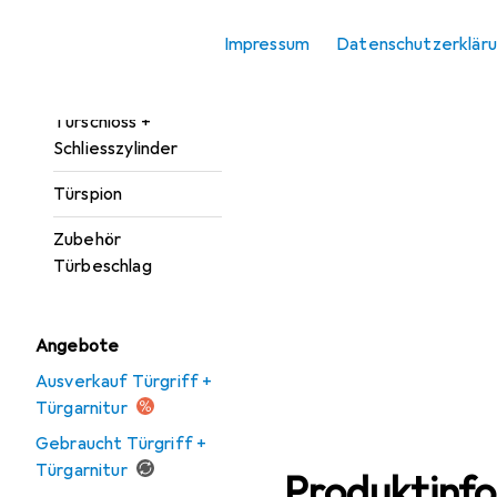
Türgarnitur
Impressum
Datenschutzerklär
Türöffner +
Türschliesser
Türschloss +
Schliesszylinder
Türspion
Zubehör
Türbeschlag
Angebote
Ausverkauf Türgriff +
Türgarnitur
Gebraucht Türgriff +
Türgarnitur
Produktinf