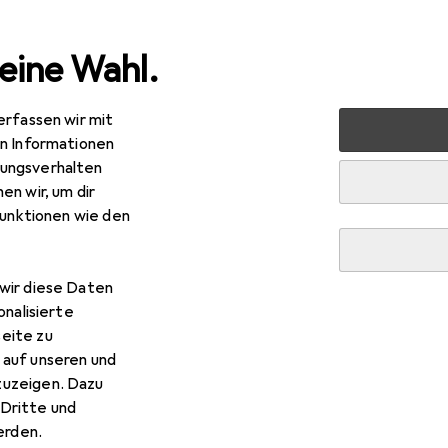
eine Wahl.
erfassen wir mit
ten
Bauen + Renovieren
Eisenwaren
Türbeschlag
en Informationen
ungsverhalten
en wir, um dir
funktionen wie den
wir diese Daten
onalisierte
eite zu
 auf unseren und
zuzeigen. Dazu
Dritte und
rden.