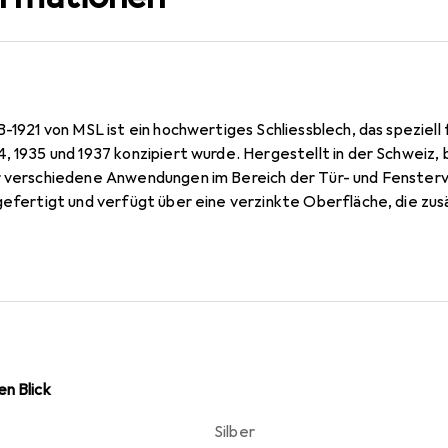
B-1921 von MSL ist ein hochwertiges Schliessblech, das speziel
, 1935 und 1937 konzipiert wurde. Hergestellt in der Schweiz,
r verschiedene Anwendungen im Bereich der Tür- und Fensterve
gefertigt und verfügt über eine verzinkte Oberfläche, die zus
 von 175 Millimetern und einem Durchmesser von 24 Millimetern 
. Die eckige Form sorgt für eine einfache Montage und Anpa
n Blick
Silber