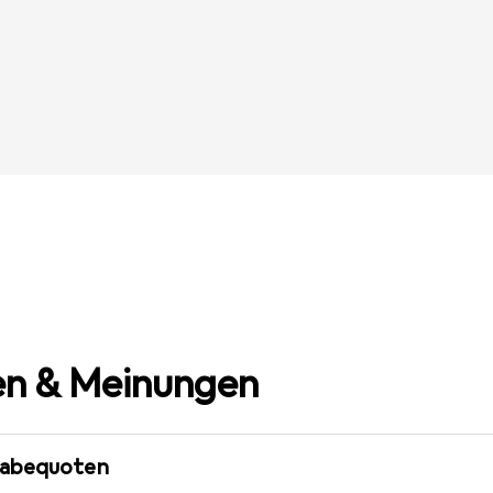
n & Meinungen
gabequoten