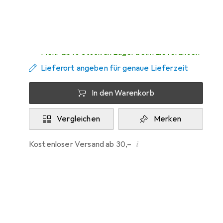
Zwischen Sa, 15.8. und Di, 18.8. geliefert
Mehr als 10 Stück an Lager beim Lieferanten
Lieferort angeben für genaue Lieferzeit
In den Warenkorb
Vergleichen
Merken
i
Kostenloser Versand ab 30,–