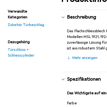
Verwandte
Beschreibung
Kategorien
Zubehör Türbeschlag
Das Flachschliessblech 
Modellen MSL 1921, 1924
Dazugehörig
zuverlässige Lösung fü
ist aus robustem Stahl 
Türschloss +
bietet. Mit einer Länge
Schliesszylinder
Mehr anzeigen
in bestehende Systeme
Spezifikationen
Das Wichtigste auf eine
Farbe