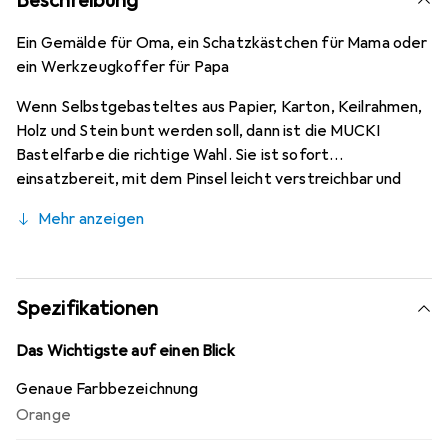
Beschreibung
Ein Gemälde für Oma, ein Schatzkästchen für Mama oder
ein Werkzeugkoffer für Papa
Wenn Selbstgebasteltes aus Papier, Karton, Keilrahmen,
Holz und Stein bunt werden soll, dann ist die MUCKI
Bastelfarbe die richtige Wahl. Sie ist sofort
einsatzbereit, mit dem Pinsel leicht verstreichbar und
trocknet matt auf. Spannende Techniken wie die
Mehr anzeigen
Abklatschtechnik, Stempeln und Drucken, Schablonieren
und Murmeln machen mit der Bastelfarbe aus dem Hause
KREUL besonders viel Spass. Sollte ein Klecks Farbe
daneben gehen, ist das nicht schlimm: MUCKI Bastelfarbe
Spezifikationen
ist leicht von der Haut abwaschbar und lässt sich aus
Textilien ab 30 °C auswaschen.
Das Wichtigste auf einen Blick
Genaue Farbbezeichnung
Orange