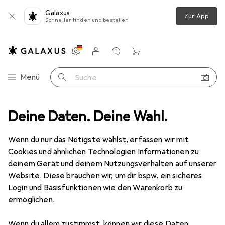
Galaxus
Zur App
Schneller finden und bestellen
Einstellungen
Kundenkonto
Vergleichslisten
Merklisten
Warenkorb
Navigation nach Kategorien
Menü
Suche
en + Anstriche
Deine Daten. Deine Wahl.
Künstlerfarbe + Bastelfarbe
Mucki Bastelfarbe
Wenn du nur das Nötigste wählst, erfassen wir mit
Cookies und ähnlichen Technologien Informationen zu
5 Bilder
deinem Gerät und deinem Nutzungsverhalten auf unserer
Mucki
Bastelfarbe
Website. Diese brauchen wir, um dir bspw. ein sicheres
Login und Basisfunktionen wie den Warenkorb zu
80 ml
ermöglichen.
Marke
Bewertungen
Wenn du allem zustimmst, können wir diese Daten