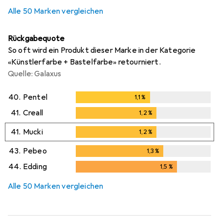
Alle 50 Marken vergleichen
Rückgabequote
So oft wird ein Produkt dieser Marke in der Kategorie
«Künstlerfarbe + Bastelfarbe» retourniert.
Quelle: Galaxus
40.
Pentel
1,1
%
1,1
%
41.
Creall
1,2
%
1,2
%
41.
Mucki
1,2
%
1,2
%
43.
Pebeo
1,3
%
1,3
%
44.
Edding
1,5
%
1,5
%
Alle 50 Marken vergleichen