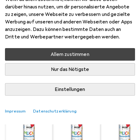
Mehr von Mucki
darüber hinaus nutzen, um dir personalisierte Angebote
zu zeigen, unsere Webseite zu verbessern und gezielte
Werbung auf unseren und anderen Webseiten oder Apps
Aktuell nicht lieferbar
anzuzeigen. Dazu können bestimmte Daten auch an
Dritte und Werbepartner weitergegeben werden.
Benachrichtigen, wenn lieferbar
Allem zustimmen
Vergleichen
Merken
Nur das Nötigste
i
Kostenloser Versand ab 30,–
Einstellungen
Farbe
3
Impressum
Datenschutzerklärung