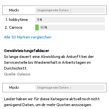
i
Mucki
Ungenügende Daten
1.
hobbytime
0
%
2.
Carioca
0,1
%
i
i
Ungenügende Daten
Ungenügende Daten
0,1
%
Alle 50 Marken vergleichen
Gewährleistungsfalldauer
So lange dauert eine Abwicklung ab Ankunft bei der
Servicestelle bis Wiedererhalt in Arbeitstagen im
Durchschnitt.
Quelle: Galaxus
i
Mucki
Ungenügende Daten
i
i
i
i
Ungenügende Daten
Ungenügende Daten
Ungenügende Daten
Ungenügende Daten
Leider haben wir für diese Kategorie aktuell noch nicht
genügend Daten, um dir mehr Quoten anzuzeigen.