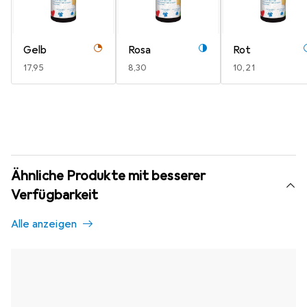
Gelb
Rosa
Rot
EUR
17,95
EUR
8,30
EUR
10,21
Ähnliche Produkte mit besserer
Verfügbarkeit
Alle anzeigen