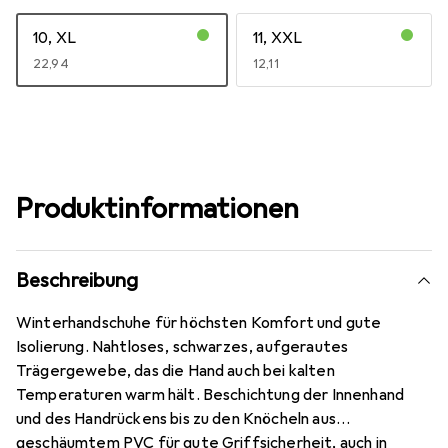
10, XL
11, XXL
EUR
22,94
EUR
12,11
Produktinformationen
Beschreibung
Winterhandschuhe für höchsten Komfort und gute
Isolierung. Nahtloses, schwarzes, aufgerautes
Trägergewebe, das die Hand auch bei kalten
Temperaturen warm hält. Beschichtung der Innenhand
und des Handrückens bis zu den Knöcheln aus
geschäumtem PVC für gute Griffsicherheit, auch in