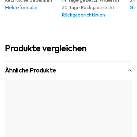
Rechtliche Bedenken
14 Tage gesetzl. Widerruf
24 
Meldeformular
30 Tage Rückgaberecht
Gew
Rückgaberichtlinien
Produkte vergleichen
Ähnliche Produkte