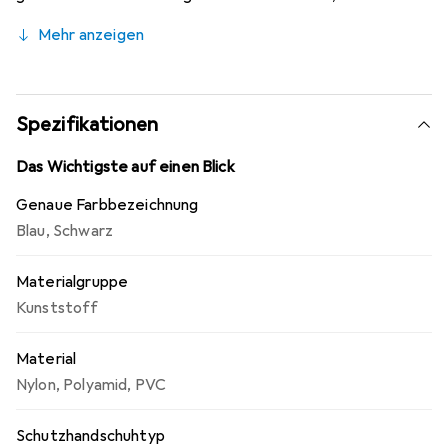
feuchten Einsatzbereichen. Die Beschichtung bleibt
Mehr anzeigen
flexibel, auch bei Temperaturen unter – 25 °C. Blaues
Nylon-Trägergewebe. Im Verhältnis zu anderen
Winterhandschuhen gute Feinfühligkeit. Ein guter
Allround-Handschuh für den Einsatz in kalten und auch
Spezifikationen
feuchten Umgebungen.
Das Wichtigste auf einen Blick
Genaue Farbbezeichnung
Blau
,
Schwarz
Materialgruppe
Kunststoff
Material
Nylon
,
Polyamid
,
PVC
Schutzhandschuhtyp