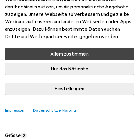
darüber hinaus nutzen, um dir personalisierte Angebote
zu zeigen, unsere Webseite zu verbessern und gezielte
Marke
Bewertungen
Werbung auf unseren und anderen Webseiten oder Apps
Mehr von North
anzuzeigen. Dazu können bestimmte Daten auch an
Dritte und Werbepartner weitergegeben werden.
Zwischen Fr, 7.8. und Di, 11.8. geliefert
Mehr als 10 Stück an Lager beim Lieferanten
Allem zustimmen
Lieferort angeben für genaue Lieferzeit
Nur das Nötigste
In den Warenkorb
Einstellungen
Vergleichen
Merken
Impressum
Datenschutzerklärung
i
Kostenloser Versand ab 30,–
Grösse
2