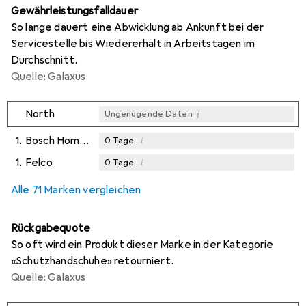
Gewährleistungsfalldauer
So lange dauert eine Abwicklung ab Ankunft bei der
Servicestelle bis Wiedererhalt in Arbeitstagen im
Durchschnitt.
Quelle: Galaxus
i
North
Ungenügende Daten
1.
Bosch Home & Garden
i
0
Tage
1.
Felco
i
0
Tage
i
i
Ungenügende Daten
Ungenügende Daten
Alle 71 Marken vergleichen
Rückgabequote
So oft wird ein Produkt dieser Marke in der Kategorie
«Schutzhandschuhe» retourniert.
Quelle: Galaxus