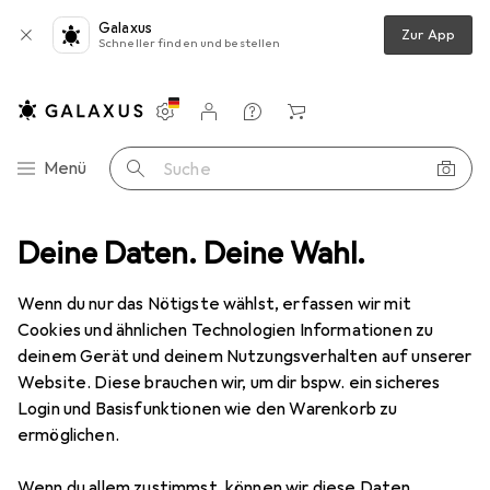
Galaxus
Zur App
Schneller finden und bestellen
Einstellungen
Kundenkonto
Vergleichslisten
Merklisten
Warenkorb
Navigation nach Kategorien
Menü
Suche
eitsbekleidung
Deine Daten. Deine Wahl.
Schutzhandschuhe
North Handschuh Cold Grip
Wenn du nur das Nötigste wählst, erfassen wir mit
Cookies und ähnlichen Technologien Informationen zu
1 Bild
deinem Gerät und deinem Nutzungsverhalten auf unserer
EUR
22,94
Website. Diese brauchen wir, um dir bspw. ein sicheres
North
Handschuh Cold Grip
Login und Basisfunktionen wie den Warenkorb zu
ermöglichen.
10, XL
Wenn du allem zustimmst, können wir diese Daten
Preis in EUR inkl. MwSt.