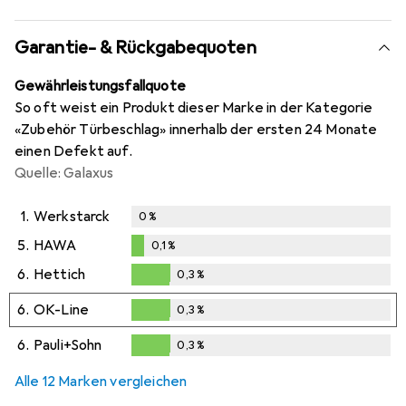
Garantie- & Rückgabequoten
Gewährleistungsfallquote
So oft weist ein Produkt dieser Marke in der Kategorie
«Zubehör Türbeschlag» innerhalb der ersten 24 Monate
einen Defekt auf.
Quelle: Galaxus
1.
Werkstarck
0
%
5.
HAWA
0,1
%
0,1
%
6.
Hettich
0,3
%
0,3
%
6.
OK-Line
0,3
%
0,3
%
6.
Pauli+Sohn
0,3
%
0,3
%
Alle 12 Marken vergleichen