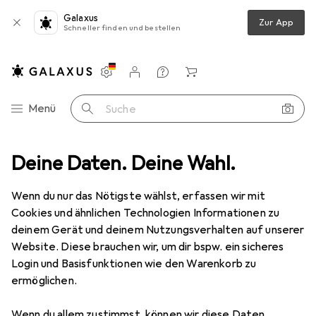
Galaxus
Zur App
Schneller finden und bestellen
Einstellungen
Kundenkonto
Vergleichslisten
Merklisten
Warenkorb
Navigation nach Kategorien
Menü
Suche
Deine Daten. Deine Wahl.
Türbeschlag
Zubehör Türbeschlag
OK-Line Zapfenbänder
Wenn du nur das Nötigste wählst, erfassen wir mit
Cookies und ähnlichen Technologien Informationen zu
2 Bilder
deinem Gerät und deinem Nutzungsverhalten auf unserer
Website. Diese brauchen wir, um dir bspw. ein sicheres
EUR
32,90
Login und Basisfunktionen wie den Warenkorb zu
OK-Line
Zapfenbänder
ermöglichen.
Preis in EUR inkl. MwSt.
Wenn du allem zustimmst, können wir diese Daten