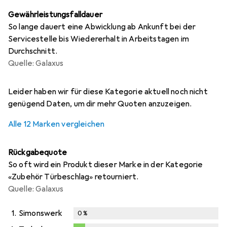
Gewährleistungsfalldauer
So lange dauert eine Abwicklung ab Ankunft bei der
Servicestelle bis Wiedererhalt in Arbeitstagen im
Durchschnitt.
Quelle: Galaxus
i
i
i
i
i
Ungenügende Daten
Ungenügende Daten
Ungenügende Daten
Ungenügende Daten
Ungenügende Daten
Leider haben wir für diese Kategorie aktuell noch nicht
genügend Daten, um dir mehr Quoten anzuzeigen.
Alle 12 Marken vergleichen
Rückgabequote
So oft wird ein Produkt dieser Marke in der Kategorie
«Zubehör Türbeschlag» retourniert.
Quelle: Galaxus
1.
Simonswerk
0
%