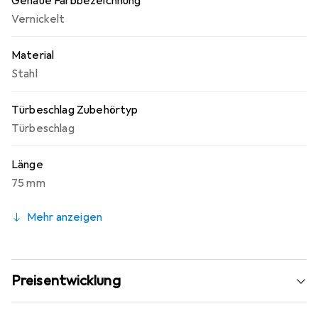
Genaue Farbbezeichnung
bei.
Vernickelt
Material
Stahl
Türbeschlag Zubehörtyp
Türbeschlag
Länge
75 mm
Mehr anzeigen
Preisentwicklung