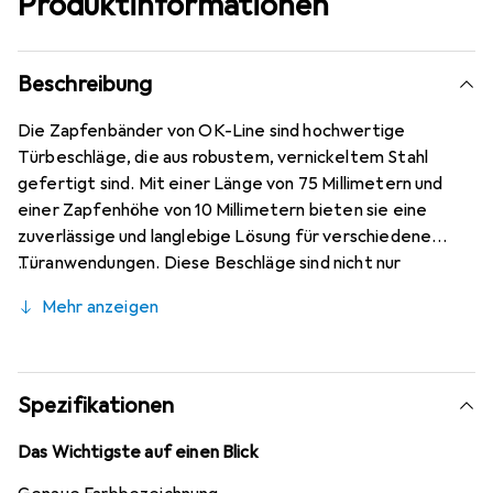
Produktinformationen
Beschreibung
Die Zapfenbänder von OK-Line sind hochwertige
Türbeschläge, die aus robustem, vernickeltem Stahl
gefertigt sind. Mit einer Länge von 75 Millimetern und
einer Zapfenhöhe von 10 Millimetern bieten sie eine
zuverlässige und langlebige Lösung für verschiedene
Türanwendungen. Diese Beschläge sind nicht nur
funktional, sondern auch ästhetisch ansprechend, da die
Mehr anzeigen
vernickelte Oberfläche eine moderne und elegante
Optik verleiht. Die Verwendung von Metall als
Materialgruppe sorgt für Stabilität und
Widerstandsfähigkeit, während die präzisen Masse eine
Spezifikationen
einfache Installation ermöglichen. Diese Zapfenbänder
sind ideal für den Einsatz in Wohn- und Geschäftsräumen
Das Wichtigste auf einen Blick
und tragen zur Sicherheit und Funktionalität von Türen