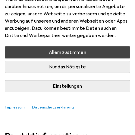
darüber hinaus nutzen, um dir personalisierte Angebote
Bewertungen
zu zeigen, unsere Webseite zu verbessern und gezielte
Werbung auf unseren und anderen Webseiten oder Apps
anzuzeigen. Dazu können bestimmte Daten auch an
Dritte und Werbepartner weitergegeben werden.
Zwischen Fr, 14.8. und Sa, 15.8. geliefert
Mehr als 10 Stück an Lager beim Lieferanten
Allem zustimmen
Lieferort angeben für genaue Lieferzeit
Nur das Nötigste
In den Warenkorb
Einstellungen
Vergleichen
Merken
kostenloser Versand
Impressum
Datenschutzerklärung