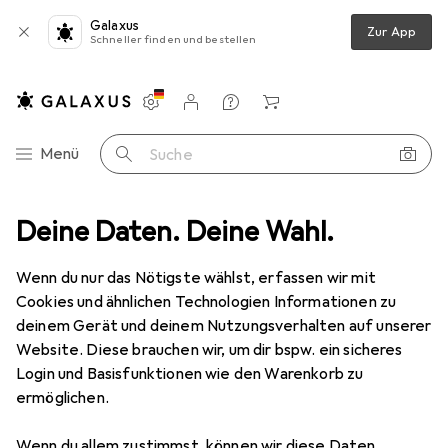
Galaxus
Zur App
Schneller finden und bestellen
Einstellungen
Kundenkonto
Vergleichslisten
Merklisten
Warenkorb
Navigation nach Kategorien
Menü
Suche
inrichtung
Deine Daten. Deine Wahl.
Gartenbeleuchtung
Philips Hue Lily XL Erweiterung
Wenn du nur das Nötigste wählst, erfassen wir mit
Cookies und ähnlichen Technologien Informationen zu
deinem Gerät und deinem Nutzungsverhalten auf unserer
24 Bilder
1 Video
Website. Diese brauchen wir, um dir bspw. ein sicheres
EUR
106,19
Login und Basisfunktionen wie den Warenkorb zu
ermöglichen.
Philips Hue
Lily XL Erweiterung
1050 lm, IP65
Wenn du allem zustimmst, können wir diese Daten