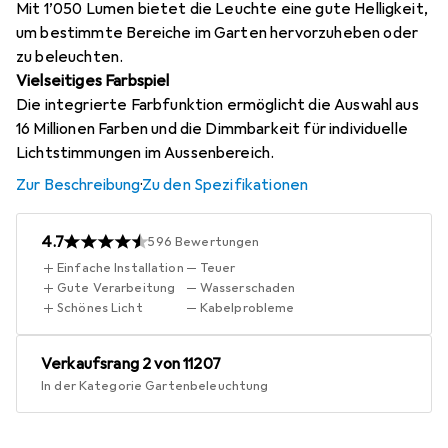
Mit 1’050 Lumen bietet die Leuchte eine gute Helligkeit,
um bestimmte Bereiche im Garten hervorzuheben oder
zu beleuchten.
Vielseitiges Farbspiel
Die integrierte Farbfunktion ermöglicht die Auswahl aus
16 Millionen Farben und die Dimmbarkeit für individuelle
Lichtstimmungen im Aussenbereich.
Zur Beschreibung
·
Zu den Spezifikationen
4.7
596
Bewertungen
Einfache Installation
Teuer
Gute Verarbeitung
Wasserschaden
Schönes Licht
Kabelprobleme
Verkaufsrang
2
von 11207
In der Kategorie
Gartenbeleuchtung