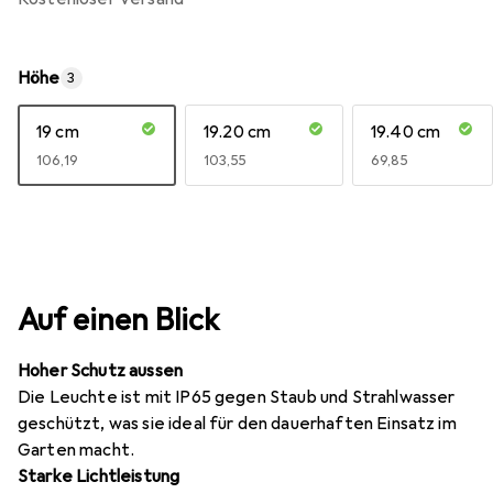
Höhe
3
19 cm
19.20 cm
19.40 cm
EUR
106,19
EUR
103,55
EUR
69,85
Auf einen Blick
Hoher Schutz aussen
Die Leuchte ist mit IP65 gegen Staub und Strahlwasser
geschützt, was sie ideal für den dauerhaften Einsatz im
Garten macht.
Starke Lichtleistung