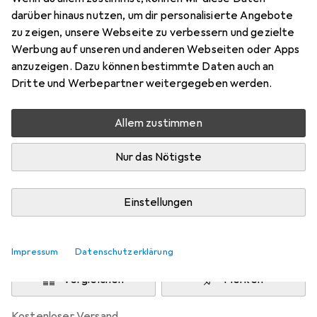
darüber hinaus nutzen, um dir personalisierte Angebote
Preis in EUR inkl. MwSt.
zu zeigen, unsere Webseite zu verbessern und gezielte
Werbung auf unseren und anderen Webseiten oder Apps
Produktdatenblatt
anzuzeigen. Dazu können bestimmte Daten auch an
Dritte und Werbepartner weitergegeben werden.
Marke
Bewertungen
Mehr von Philips Hue
596
Allem zustimmen
Nur das Nötigste
Mo, 10.8. geliefert
Mehr als 10 Stück an Lager
Einstellungen
Lieferort angeben für genaue Lieferzeit
In den Warenkorb
Impressum
Datenschutzerklärung
Vergleichen
Merken
kostenloser Versand