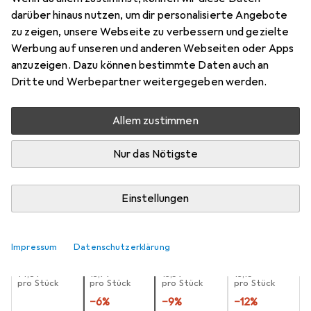
0.75 l
darüber hinaus nutzen, um dir personalisierte Angebote
zu zeigen, unsere Webseite zu verbessern und gezielte
Preis in EUR inkl. MwSt.
Werbung auf unseren und anderen Webseiten oder Apps
anzuzeigen. Dazu können bestimmte Daten auch an
Schneller lieferbar
Dritte und Werbepartner weitergegeben werden.
Angebot für
EUR
30,43
Allem zustimmen
Marke
Bewertungen
Mehr von Pressol
10
Nur das Nötigste
Zwischen Do, 13.8. und Fr, 14.8. geliefert
Einstellungen
Mehr als 10 Stück an Lager beim Lieferanten
Lieferort angeben für genaue Lieferzeit
Impressum
Datenschutzerklärung
1 Stück
2 Stück
3 Stück
4 Stück
EUR
14,87
EUR
13,99
EUR
13,59
EUR
13,15
pro Stück
pro Stück
pro Stück
pro Stück
−
6
%
−
9
%
−
12
%