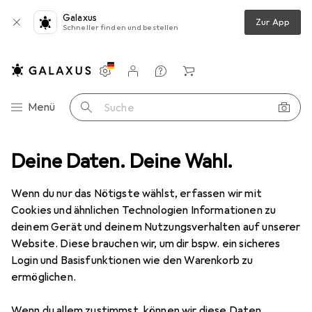
Galaxus
Zur App
Schneller finden und bestellen
Einstellungen
Kundenkonto
Vergleichslisten
Merklisten
Warenkorb
Navigation nach Kategorien
Menü
Suche
u + Technik
Deine Daten. Deine Wahl.
Bewässerung
Sprühflasche
Pressol Zerstäuber
Wenn du nur das Nötigste wählst, erfassen wir mit
Cookies und ähnlichen Technologien Informationen zu
1 Bild
deinem Gerät und deinem Nutzungsverhalten auf unserer
Website. Diese brauchen wir, um dir bspw. ein sicheres
MENGENRABATT
Login und Basisfunktionen wie den Warenkorb zu
EUR
13,99
ermöglichen.
Spare
EUR
1,76
Pressol
Zerstäuber
Wenn du allem zustimmst, können wir diese Daten