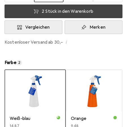
2 Stück in den Warenkorb
Vergleichen
Merken
i
Kostenloser Versand ab 30,–
Farbe
2
Weiß-blau
Orange
EUR
14,87
EUR
9,48