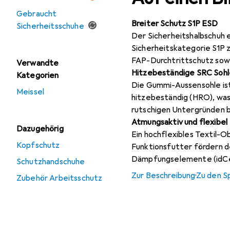
Gebraucht
Breiter Schutz S1P ESD
Sicherheitsschuhe
Der Sicherheitshalbschuh e
Sicherheitskategorie S1P 
FAP-Durchtrittschutz sow
Verwandte
Hitzebeständige SRC Sohl
Kategorien
Die Gummi-Aussensohle ist
Meissel
hitzebeständig (HRO), was
rutschigen Untergründen b
Atmungsaktiv und flexibel
Dazugehörig
Ein hochflexibles Textil-O
Kopfschutz
Funktionsfutter fördern 
Dämpfungselemente (idCell
Schutzhandschuhe
Zur Beschreibung
·
Zu den S
Zubehör Arbeitsschutz