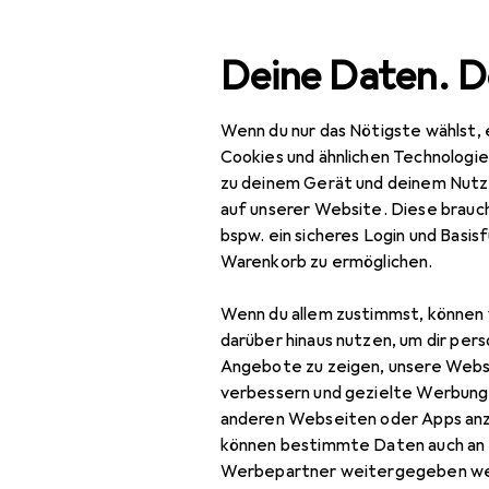
Suche
Deine Daten. D
Wenn du nur das Nötigste wählst, 
Navigation nach Kategorien
Gesamtsortiment
Baumarkt +
Gesamtsortiment
Cookies und ähnlichen Technologi
zu deinem Gerät und deinem Nutz
Baumarkt + Garten
auf unserer Website. Diese brauch
bspw. ein sicheres Login und Basis
Sicherheit
Warenkorb zu ermöglichen.
Arbeitssicherheit
Wenn du allem zustimmst, können 
Arbeitsbekleidung
darüber hinaus nutzen, um dir pers
Angebote zu zeigen, unsere Webs
Arbeitshose
verbessern und gezielte Werbung
anderen Webseiten oder Apps an
Arbeitsjacke
können bestimmte Daten auch an 
Arbeitsoberteil
Werbepartner weitergegeben we