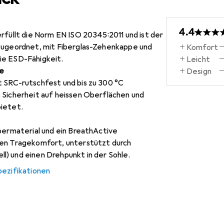
4.4
rfüllt die Norm EN ISO 20345:2011 und ist der
zugeordnet, mit Fiberglas-Zehenkappe und
Komfort
ie ESD-Fähigkeit.
Leicht
e
Design
 SRC-rutschfest und bis zu 300 °C
 Sicherheit auf heissen Oberflächen und
ietet.
bermaterial und ein BreathActive
den Tragekomfort, unterstützt durch
) und einen Drehpunkt in der Sohle.
pezifikationen