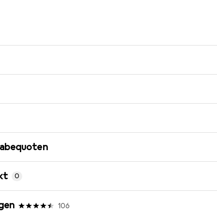
gabequoten
kt
0
gen
106