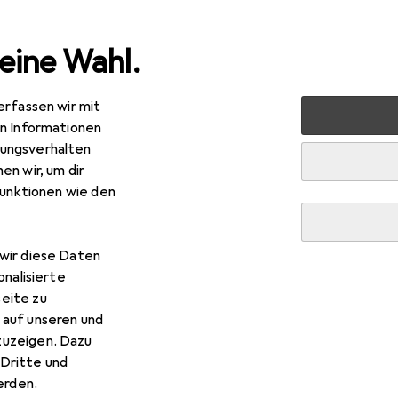
eine Wahl.
erfassen wir mit
 Garten
Sicherheit
Arbeitssicherheit
Arbeitsbeklei
en Informationen
ungsverhalten
en wir, um dir
funktionen wie den
wir diese Daten
onalisierte
eite zu
 auf unseren und
zuzeigen. Dazu
Dritte und
rden.