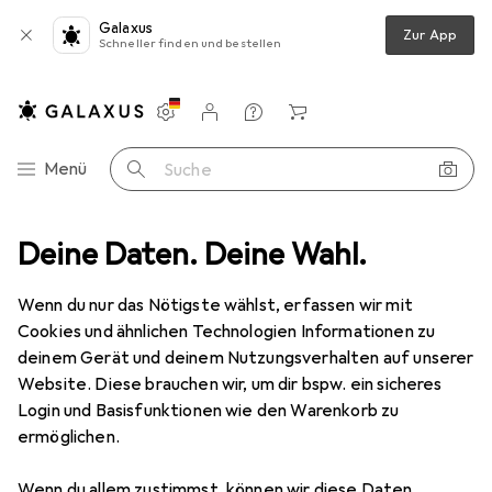
Galaxus
Zur App
Schneller finden und bestellen
Einstellungen
Kundenkonto
Vergleichslisten
Merklisten
Warenkorb
Navigation nach Kategorien
Menü
Suche
ion
Deine Daten. Deine Wahl.
Zubehör Sanitärinstallation
RS PRO 15 mm Twin Tube Clamp
Wenn du nur das Nötigste wählst, erfassen wir mit
Cookies und ähnlichen Technologien Informationen zu
2 Bilder
deinem Gerät und deinem Nutzungsverhalten auf unserer
RS PRO
15 mm Twin Tube Clamp
Website. Diese brauchen wir, um dir bspw. ein sicheres
Login und Basisfunktionen wie den Warenkorb zu
ermöglichen.
Marke
Bewertungen
Mehr von RS PRO
Wenn du allem zustimmst, können wir diese Daten