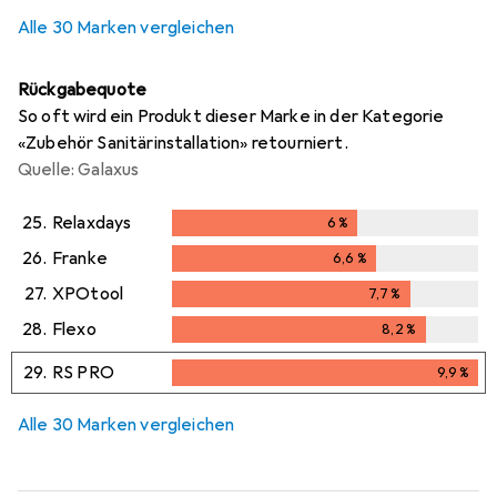
i
i
i
Ungenügende Daten
Ungenügende Daten
Ungenügende Daten
Alle 30 Marken vergleichen
Rückgabequote
So oft wird ein Produkt dieser Marke in der Kategorie
«Zubehör Sanitärinstallation» retourniert.
Quelle: Galaxus
25.
Relaxdays
6
%
6
%
26.
Franke
6,6
%
6,6
%
27.
XPOtool
7,7
%
7,7
%
28.
Flexo
8,2
%
8,2
%
29.
RS PRO
9,9
%
9,9
%
Alle 30 Marken vergleichen