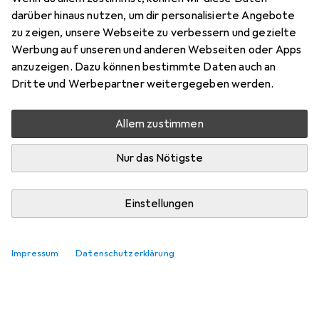
darüber hinaus nutzen, um dir personalisierte Angebote
zu zeigen, unsere Webseite zu verbessern und gezielte
Aktuell nicht lieferbar
Werbung auf unseren und anderen Webseiten oder Apps
anzuzeigen. Dazu können bestimmte Daten auch an
Benachrichtigen, wenn lieferbar
Dritte und Werbepartner weitergegeben werden.
Allem zustimmen
Vergleichen
Merken
Nur das Nötigste
i
Kostenloser Versand ab 30,–
Einstellungen
Länge
2
177 mm
202 mm
Impressum
Datenschutzerklärung
EUR
44,30
EUR
54,43