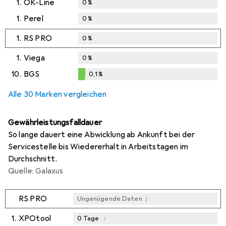
1.
OK-Line
0
%
1.
Perel
0
%
1.
RS PRO
0
%
1.
Viega
0
%
10.
BGS
0,1
%
0,1
%
Alle 30 Marken vergleichen
Gewährleistungsfalldauer
So lange dauert eine Abwicklung ab Ankunft bei der
Servicestelle bis Wiedererhalt in Arbeitstagen im
Durchschnitt.
Quelle: Galaxus
i
RS PRO
Ungenügende Daten
1.
XPOtool
i
0
Tage