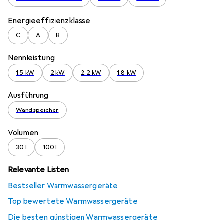
Energieeffizienzklasse
C
A
B
Nennleistung
1.5 kW
2 kW
2.2 kW
1.8 kW
Ausführung
Wandspeicher
Volumen
30 l
100 l
Relevante Listen
Bestseller Warmwassergeräte
Top bewertete Warmwassergeräte
Die besten günstigen Warmwassergeräte