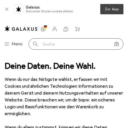
Galaxus
Zur App
Schneller finden und bestellen
Einstellungen
Kundenkonto
Vergleichslisten
Merklisten
Warenkorb
Navigation nach Kategorien
Menü
Suche
Garten
Deine Daten. Deine Wahl.
Bad + Sanitär
Sanitärinstallation
Warmwassergerät
Warmwassergerät
· Boiler
Wenn du nur das Nötigste wählst, erfassen wir mit
Cookies und ähnlichen Technologien Informationen zu
deinem Gerät und deinem Nutzungsverhalten auf unserer
Produkte
Forum
Website. Diese brauchen wir, um dir bspw. ein sicheres
Login und Basisfunktionen wie den Warenkorb zu
ermöglichen.
Wenn du allem zustimmst, können wir diese Daten