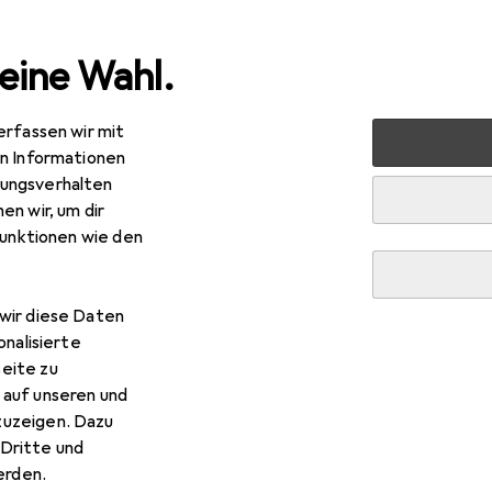
eine Wahl.
erfassen wir mit
Bad + Sanitär
Sanitärinstallation
Zubehör Sanitärinstalla
en Informationen
ungsverhalten
en wir, um dir
funktionen wie den
wir diese Daten
onalisierte
eite zu
 auf unseren und
zuzeigen. Dazu
Dritte und
rden.