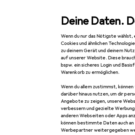
Suche
Deine Daten. D
Wenn du nur das Nötigste wählst, 
Navigation nach Kategorien
Gesamtsortiment
Baumarkt + Garten
Gesamtsortiment
Cookies und ähnlichen Technologi
zu deinem Gerät und deinem Nutz
Baumarkt + Garten
auf unserer Website. Diese brauch
bspw. ein sicheres Login und Basis
Bad + Sanitär
Warenkorb zu ermöglichen.
Sanitärinstallation
Wenn du allem zustimmst, können 
Betätigungsplatte
darüber hinaus nutzen, um dir pers
Angebote zu zeigen, unsere Webs
Rohrverbindungstechnik
verbessern und gezielte Werbung
anderen Webseiten oder Apps an
Siphon
können bestimmte Daten auch an 
Spülkasten
Werbepartner weitergegeben we