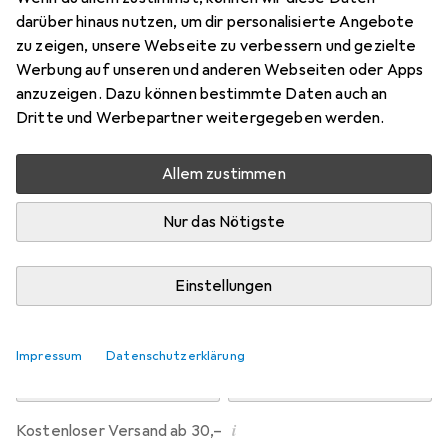
darüber hinaus nutzen, um dir personalisierte Angebote
0.3 mm, 1.6 mm
zu zeigen, unsere Webseite zu verbessern und gezielte
Preis in EUR inkl. MwSt.
Werbung auf unseren und anderen Webseiten oder Apps
anzuzeigen. Dazu können bestimmte Daten auch an
Dritte und Werbepartner weitergegeben werden.
Marke
Bewertungen
Mehr von RS PRO
Allem zustimmen
Zwischen Mi, 12.8. und Fr, 14.8. geliefert
Nur das Nötigste
Mehr als 10 Stück an Lager beim Lieferanten
Lieferort angeben für genaue Lieferzeit
Einstellungen
In den Warenkorb
Impressum
Datenschutzerklärung
Vergleichen
Merken
i
Kostenloser Versand ab 30,–