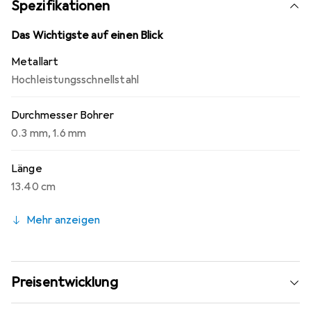
Spezifikationen
Dieser Satz ist ideal für Fachleute und Hobbyisten, die
präzise und saubere Bohrlöcher in verschiedenen
Das Wichtigste auf einen Blick
Materialien benötigen. Die kompakte und praktische
Metallart
Aufbewahrung ermöglicht eine einfache Handhabung und
Hochleistungsschnellstahl
Organisation der Bohrer, sodass sie jederzeit griffbereit
sind.
Durchmesser Bohrer
0.3 mm
,
1.6 mm
Länge
13.40 cm
Mehr anzeigen
Preisentwicklung