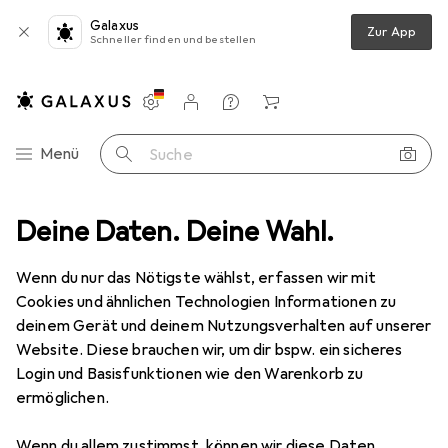
Galaxus
Zur App
Schneller finden und bestellen
Einstellungen
Kundenkonto
Vergleichslisten
Merklisten
Warenkorb
Navigation nach Kategorien
Menü
Suche
iralbohrer Satz 0.3mm 1.6mm, 20-teilig, für verschiedene Materialien
Deine Daten. Deine Wahl.
Wenn du nur das Nötigste wählst, erfassen wir mit
Cookies und ähnlichen Technologien Informationen zu
3 Bilder
deinem Gerät und deinem Nutzungsverhalten auf unserer
Website. Diese brauchen wir, um dir bspw. ein sicheres
EUR
29,15
EUR
1,46
/
1Stk.
Login und Basisfunktionen wie den Warenkorb zu
RS PRO
HSS Spiralbohrer Satz 0.3mm
ermöglichen.
1.6mm, 20-teilig, für verschiedene
Materialien
Wenn du allem zustimmst, können wir diese Daten