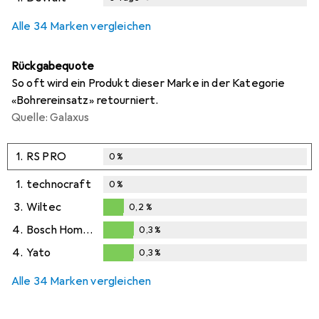
i
i
Ungenügende Daten
Ungenügende Daten
Alle 34 Marken vergleichen
Rückgabequote
So oft wird ein Produkt dieser Marke in der Kategorie
«Bohrereinsatz» retourniert.
Quelle: Galaxus
1.
RS PRO
0
%
1.
technocraft
0
%
3.
Wiltec
0,2
%
0,2
%
4.
Bosch Home & Garden
0,3
%
0,3
%
4.
Yato
0,3
%
0,3
%
Alle 34 Marken vergleichen