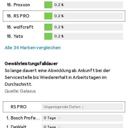
0,2
%
18.
Proxxon
0,2
%
0,2
%
18.
RS PRO
0,2
%
0,2
%
18.
wolfcraft
0,2
%
0,2
%
18.
Yato
0,2
%
0,2
%
Alle 34 Marken vergleichen
Gewährleistungsfalldauer
So lange dauert eine Abwicklung ab Ankunft bei der
Servicestelle bis Wiedererhalt in Arbeitstagen im
Durchschnitt.
Quelle: Galaxus
i
RS PRO
Ungenügende Daten
1.
Bosch Professional Zubehör
i
0
Tage
1.
DeWalt
i
0
Tage