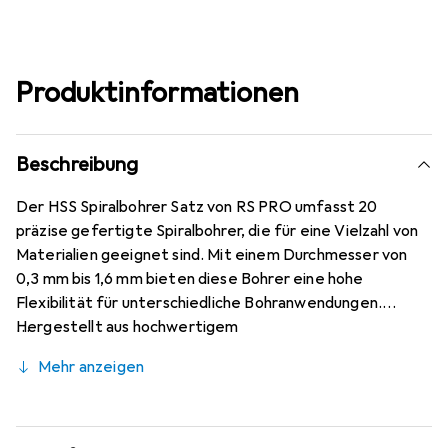
Produktinformationen
Beschreibung
Der HSS Spiralbohrer Satz von RS PRO umfasst 20
präzise gefertigte Spiralbohrer, die für eine Vielzahl von
Materialien geeignet sind. Mit einem Durchmesser von
0,3 mm bis 1,6 mm bieten diese Bohrer eine hohe
Flexibilität für unterschiedliche Bohranwendungen.
Hergestellt aus hochwertigem
Hochgeschwindigkeitsstahl (HSS), gewährleisten sie eine
Mehr anzeigen
lange Lebensdauer und eine hervorragende Leistung
beim Bohren. Die Spiralform der Bohrer sorgt für eine
effiziente Spanabfuhr und minimiert das Risiko von
Verstopfungen, was die Bearbeitungseffizienz erhöht.