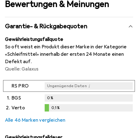
Bewertungen & Meinungen
Garantie- & Rückgabequoten
Gewährleistungsfallquote
So oft weist ein Produkt dieser Marke in der Kategorie
«Schleifmittel» innerhalb der ersten 24 Monate einen
Defekt auf.
Quelle: Galaxus
i
RS PRO
Ungenügende Daten
1.
BGS
0
%
2.
Verto
0,1
%
i
i
Ungenügende Daten
Ungenügende Daten
0,1
%
Alle 46 Marken vergleichen
Gewährleistungsfalldauer