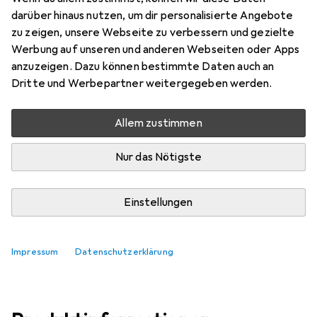
darüber hinaus nutzen, um dir personalisierte Angebote
Bewertungen
zu zeigen, unsere Webseite zu verbessern und gezielte
Werbung auf unseren und anderen Webseiten oder Apps
anzuzeigen. Dazu können bestimmte Daten auch an
Dritte und Werbepartner weitergegeben werden.
Zwischen Fr, 14.8. und Di, 18.8. geliefert
Mehr als 10 Stück an Lager beim Lieferanten
Allem zustimmen
Lieferort angeben für genaue Lieferzeit
Nur das Nötigste
In den Warenkorb
Einstellungen
Vergleichen
Merken
i
Kostenloser Versand ab 30,–
Impressum
Datenschutzerklärung