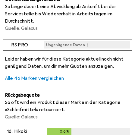
So lange dauert eine Abwicklung ab Ankunft bei der
Servicestelle bis Wiedererhalt in Arbeitstagen im
Durchschnitt.
Quelle: Galaxus
i
RS PRO
Ungenügende Daten
i
i
i
i
Ungenügende Daten
Ungenügende Daten
Ungenügende Daten
Ungenügende Daten
Leider haben wir für diese Kategorie aktuell noch nicht
genügend Daten, um dir mehr Quoten anzuzeigen.
Alle 46 Marken vergleichen
Rückgabequote
So oft wird ein Produkt dieser Marke in der Kategorie
«Schleifmittel» retourniert.
Quelle: Galaxus
16.
Hikoki
0,6
%
0,6
%