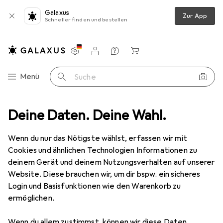
Galaxus
Zur App
Schneller finden und bestellen
Einstellungen
Kundenkonto
Vergleichslisten
Merklisten
Warenkorb
Navigation nach Kategorien
Menü
Suche
Schleifwerkzeuge
Deine Daten. Deine Wahl.
Schleifmittel
RS PRO Schleifbürste Topf
Wenn du nur das Nötigste wählst, erfassen wir mit
Cookies und ähnlichen Technologien Informationen zu
4 Bilder
deinem Gerät und deinem Nutzungsverhalten auf unserer
Website. Diese brauchen wir, um dir bspw. ein sicheres
EUR
23,36
Login und Basisfunktionen wie den Warenkorb zu
RS PRO
Schleifbürste Topf
ermöglichen.
Preis in EUR inkl. MwSt.
Wenn du allem zustimmst, können wir diese Daten