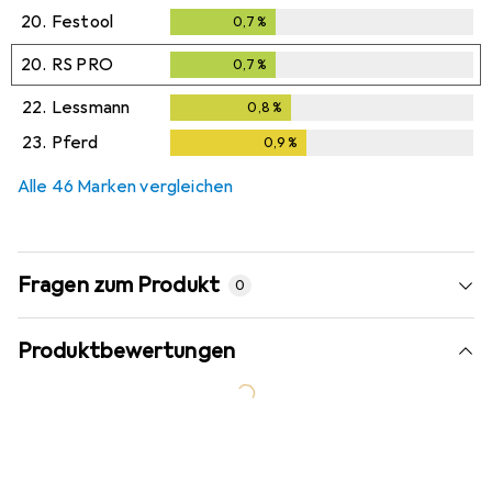
20.
Festool
0,7
%
0,7
%
20.
RS PRO
0,7
%
0,7
%
22.
Lessmann
0,8
%
0,8
%
23.
Pferd
0,9
%
0,9
%
Alle 46 Marken vergleichen
Fragen zum Produkt
0
Produktbewertungen