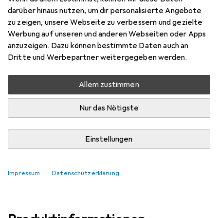
darüber hinaus nutzen, um dir personalisierte Angebote
Marke
Bewertungen
zu zeigen, unsere Webseite zu verbessern und gezielte
Mehr von Sicce
11
Werbung auf unseren und anderen Webseiten oder Apps
anzuzeigen. Dazu können bestimmte Daten auch an
Dritte und Werbepartner weitergegeben werden.
Zwischen Di, 11.8. und Do, 13.8. geliefert
Mehr als 10 Stück an Lager beim Lieferanten
Allem zustimmen
Lieferort angeben für genaue Lieferzeit
Nur das Nötigste
In den Warenkorb
Einstellungen
Vergleichen
Merken
i
Kostenloser Versand ab 30,–
Impressum
Datenschutzerklärung