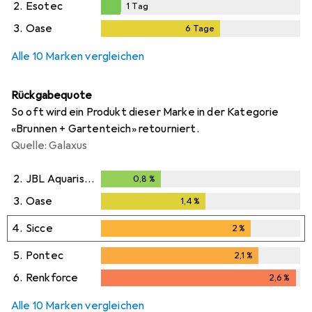
2.
Esotec
1
Tag
1
Tag
3.
Oase
6
Tage
6
Tage
i
Ungenügende Daten
Alle 10 Marken vergleichen
Rückgabequote
So oft wird ein Produkt dieser Marke in der Kategorie
«Brunnen + Gartenteich» retourniert.
Quelle: Galaxus
2.
JBL Aquaristik und Terraristik
0,8
%
0,8
%
3.
Oase
1,4
%
1,4
%
4.
Sicce
2
%
2
%
5.
Pontec
2,1
%
2,1
%
6.
Renkforce
2,6
%
2,6
%
Alle 10 Marken vergleichen