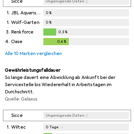
i
Sicce
Ungenügende Daten
1.
JBL Aquaristik und Terraristik
0
%
1.
Wolf-Garten
0
%
3.
Renkforce
0,3
%
0,3
%
4.
Oase
0,6
%
0,6
%
Alle 10 Marken vergleichen
Gewährleistungsfalldauer
So lange dauert eine Abwicklung ab Ankunft bei der
Servicestelle bis Wiedererhalt in Arbeitstagen im
Durchschnitt.
Quelle: Galaxus
i
Sicce
Ungenügende Daten
1.
Wiltec
i
0
Tage