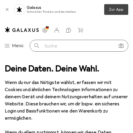
Galaxus
Zur App
Schneller finden und bestellen
Einstellungen
Kundenkonto
Vergleichslisten
Merklisten
Warenkorb
Navigation nach Kategorien
Menü
Suche
nik
Deine Daten. Deine Wahl.
Gartenbau
Brunnen + Gartenteich
Sicce MiMouse 3pol
Wenn du nur das Nötigste wählst, erfassen wir mit
Cookies und ähnlichen Technologien Informationen zu
1 Bild
deinem Gerät und deinem Nutzungsverhalten auf unserer
EUR
26,10
Website. Diese brauchen wir, um dir bspw. ein sicheres
Sicce
MiMouse 3pol
Login und Basisfunktionen wie den Warenkorb zu
ermöglichen.
Preis in EUR inkl. MwSt.
Wenn du allem zustimmst, können wir diese Daten