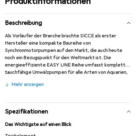
Produktinformationen
Beschreibung
Als Vorläufer der Branche brachte SICCE als erster
Hersteller eine kompakte Baureihe von
Synchronmotorpumpen auf den Markt, die auch heute
noch ein Bezugspunkt für den Weltmarkt ist. Die
energieeffiziente EASY LINE Reihe umfasst komplett
tauchfähige Umwälzpumpen für alle Arten von Aquarien,
Teichen und statuarischen Anwendungen. Die EASY LINE
Mehr anzeigen
Reihe wird von den grössten Bildhauern der Welt gewählt.
Spezifikationen
Das Wichtigste auf einen Blick