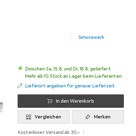
Schneller lieferbar
Angebot für
EUR
86,14
Marke
Bewertungen
Mehr von
1
Simonswerk
Zwischen Sa, 15.8. und Di, 18.8. geliefert
Mehr als 10 Stück an Lager beim Lieferanten
Lieferort angeben für genaue Lieferzeit
In den Warenkorb
Vergleichen
Merken
i
Kostenloser Versand ab 30,–