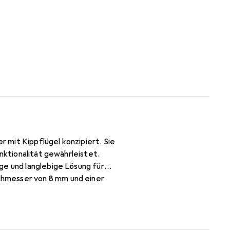
 mit Kippflügel konzipiert. Sie
unktionalität gewährleistet.
ge und langlebige Lösung für
chmesser von 8 mm und einer
iese Eigenschaften machen die
 denen sowohl Funktionalität als