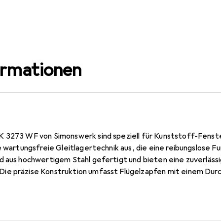
ormationen
 3273 WF von Simonswerk sind speziell für Kunststoff-Fenster
e wartungsfreie Gleitlagertechnik aus, die eine reibungslose F
d aus hochwertigem Stahl gefertigt und bieten eine zuverlässi
ie präzise Konstruktion umfasst Flügelzapfen mit einem Dur
e eine Rahmenplatte mit den Abmessungen 14 mm x 84 mm. D
ner idealen Wahl für den Einsatz in modernen Bauprojekten, bei
ind.