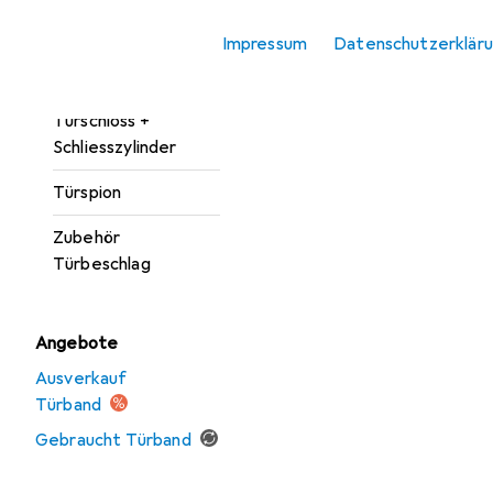
Türgarnitur
Impressum
Datenschutzerklär
Türöffner +
Türschliesser
Türschloss +
Schliesszylinder
Türspion
Zubehör
Türbeschlag
Angebote
Ausverkauf
Türband
Gebraucht Türband