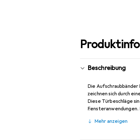
Produktinf
Beschreibung
Die Aufschraubbänder K
zeichnen sich durch ein
Diese Türbeschläge sin
Fensteranwendungen. D
Länge von 47 mm, sowi
Mehr anzeigen
Aufschraubbänder zu ei
auch Ästhetik gefragt s