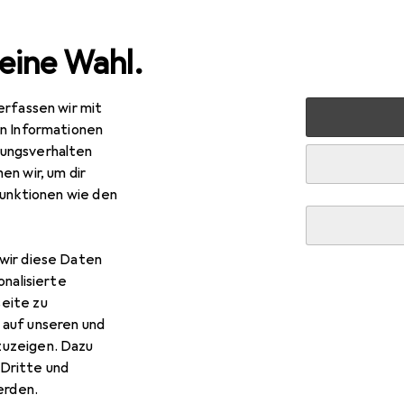
eine Wahl.
erfassen wir mit
arten
Bauen + Renovieren
Eisenwaren
Türbeschlag
en Informationen
ungsverhalten
en wir, um dir
funktionen wie den
wir diese Daten
onalisierte
eite zu
 auf unseren und
zuzeigen. Dazu
Dritte und
rden.