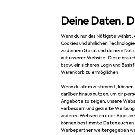
Suche
Deine Daten. D
Wenn du nur das Nötigste wählst, 
Navigation nach Kategorien
Gesamtsortiment
Baumarkt + G
Gesamtsortiment
Cookies und ähnlichen Technologi
zu deinem Gerät und deinem Nutz
Baumarkt + Garten
auf unserer Website. Diese brauch
bspw. ein sicheres Login und Basis
Bauen + Renovieren
Warenkorb zu ermöglichen.
Eisenwaren
Wenn du allem zustimmst, können 
Türbeschlag
darüber hinaus nutzen, um dir pers
Angebote zu zeigen, unsere Webs
Türband
verbessern und gezielte Werbung
anderen Webseiten oder Apps an
Türdichtung
können bestimmte Daten auch an 
Türgriff +
Werbepartner weitergegeben we