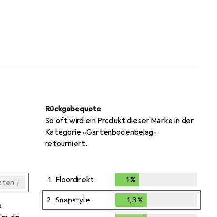
Rückgabequote
So oft wird ein Produkt dieser Marke in der
Kategorie «Gartenbodenbelag»
retourniert.
1.
Floordirekt
1
%
1
%
i
aten
i
i
i
i
aten
aten
aten
aten
2.
Snapstyle
1,3
%
1,3
%
e