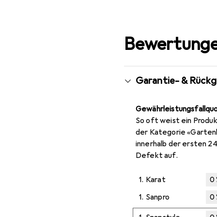
Bewertunge
Garantie- & Rück
Gewährleistungsfallqu
So oft weist ein Produk
der Kategorie «Garte
innerhalb der ersten 2
Defekt auf.
1.
Karat
0
1.
Sanpro
0