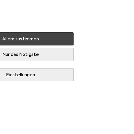
Einstellungen
Kundenkonto
Vergleichslisten
Merklisten
Warenkorb
Anmelden
Allem zustimmen
ag
Snapstyle Luxus Kunstrasen Rasenteppich Chelsea
Nur das Nötigste
EUR
159,90
Snapstyle
Luxus
Einstellungen
Kunstrasen
Rasenteppich Chelsea
200 x 400 cm
Preis in EUR inkl. MwSt.
Marke
Bewertungen