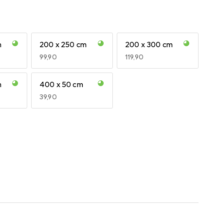
m
200 x 250 cm
200 x 300 cm
EUR
99,90
EUR
119,90
m
400 x 50 cm
EUR
39,90