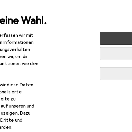
eine Wahl.
erfassen wir mit
en
Gartenbau + Technik
Gartenbau
Gartenbodenbel
en Informationen
ungsverhalten
en wir, um dir
funktionen wie den
wir diese Daten
onalisierte
eite zu
 auf unseren und
zuzeigen. Dazu
Dritte und
rden.