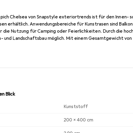
pich Chelsea von Snapstyle exteriortrends ist für den Innen-
ssen erhältlich. Anwendungsbereiche für Kunstrasen sind Balko
 die Nutzung für Camping oder Feierlichkeiten. Durch die hoch
- und Landschaftsbau möglich. Mit einem Gesamtgewicht von c
erhalten Sie mit dem Rasenteppich Chelsea eine hochwertige
nittfest ist, sind Masskorrekturen mit einem Teppichmesser e
n Blick
Kunststoff
200 x 400 cm