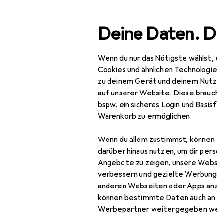
Suche
Deine Daten. D
Wenn du nur das Nötigste wählst, 
Navigation nach Kategorien
Gesamtsortiment
Baumarkt + Gart
Gesamtsortiment
Cookies und ähnlichen Technologi
zu deinem Gerät und deinem Nutz
Baumarkt + Garten
auf unserer Website. Diese brauch
bspw. ein sicheres Login und Basis
Gartenbau + Technik
Warenkorb zu ermöglichen.
Gartenbau
Wenn du allem zustimmst, können 
Abdeckplane
darüber hinaus nutzen, um dir pers
Angebote zu zeigen, unsere Webs
Brunnen +
verbessern und gezielte Werbung
Gartenteich
anderen Webseiten oder Apps an
können bestimmte Daten auch an 
Gartenbodenbelag
Werbepartner weitergegeben we