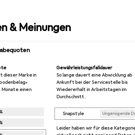
n & Meinungen
gabequoten
ote
Gewährleistungsfalldauer
t dieser Marke in
So lange dauert eine Abwicklung ab
nbodenbelag»
Ankunft bei der Servicestelle bis
4 Monate einen
Wiedererhalt in Arbeitstagen im
Durchschnitt.
%
Snapstyle
Ungenügende D
Ungenügende D
Ungenügende D
Ungenügende D
Ungenügende D
%
Leider haben wir für diese Kategori