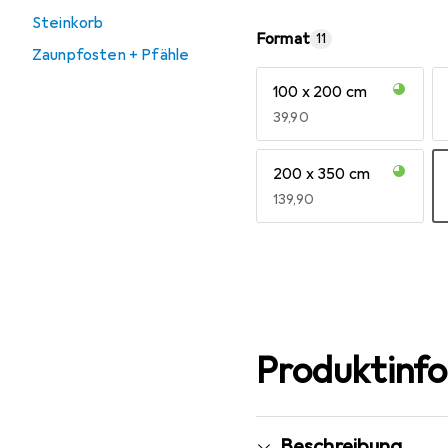
Steinkorb
Format
11
Zaunpfosten + Pfähle
100 x 200 cm
EUR
39,90
200 x 350 cm
EUR
139,90
Mehr anzeigen
Produktinf
Beschreibung