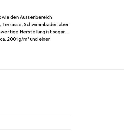
 sowie den Aussenbereich
n, Terrasse, Schwimmbäder, aber
wertige Herstellung ist sogar
a. 2001 g/m² und einer
 und luxuriöse Ware. Da der
infach durchzuführen.