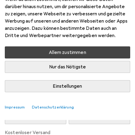
Preis in EUR inkl. MwSt.
darüber hinaus nutzen, um dir personalisierte Angebote
zu zeigen, unsere Webseite zu verbessern und gezielte
Marke
Bewertungen
Werbung auf unseren und anderen Webseiten oder Apps
Mehr von Snapstyle
34
anzuzeigen. Dazu können bestimmte Daten auch an
Dritte und Werbepartner weitergegeben werden.
Zwischen Do, 13.8. und Mo, 17.8. geliefert
Allem zustimmen
Mehr als 10 Stück an Lager beim Drittanbieter
Lieferort angeben für genaue Lieferzeit
Nur das Nötigste
i
Angebot von
teppichversand24
DE
Einstellungen
In den Warenkorb
Impressum
Datenschutzerklärung
Vergleichen
Merken
kostenloser Versand