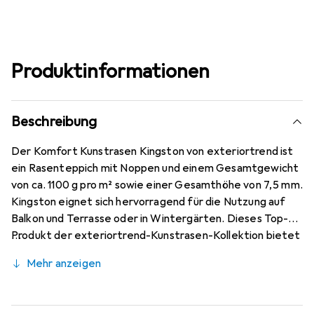
Produktinformationen
Beschreibung
Der Komfort Kunstrasen Kingston von exteriortrend ist
ein Rasenteppich mit Noppen und einem Gesamtgewicht
von ca. 1100 g pro m² sowie einer Gesamthöhe von 7,5 mm.
Kingston eignet sich hervorragend für die Nutzung auf
Balkon und Terrasse oder in Wintergärten. Dieses Top-
Produkt der exteriortrend-Kunstrasen-Kollektion bietet
ein hervorragendes Preis-Leistungs-Verhältnis. Durch die
Mehr anzeigen
robuste Oberfläche und die Drainagenoppen auf der
Rückseite ist der Kunstrasen Kingston sehr pflegeleicht
und ganzjährig verwendbar.