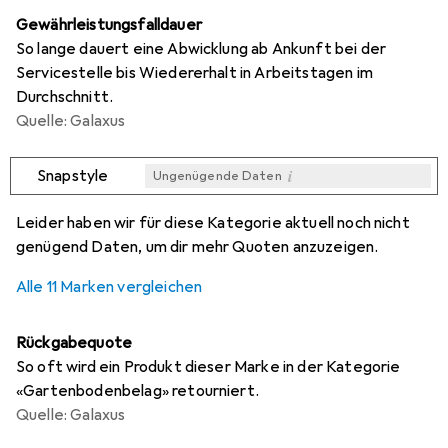
Gewährleistungsfalldauer
So lange dauert eine Abwicklung ab Ankunft bei der
Servicestelle bis Wiedererhalt in Arbeitstagen im
Durchschnitt.
Quelle: Galaxus
i
Snapstyle
Ungenügende Daten
i
i
i
i
Ungenügende Daten
Ungenügende Daten
Ungenügende Daten
Ungenügende Daten
Leider haben wir für diese Kategorie aktuell noch nicht
genügend Daten, um dir mehr Quoten anzuzeigen.
Alle 11 Marken vergleichen
Rückgabequote
So oft wird ein Produkt dieser Marke in der Kategorie
«Gartenbodenbelag» retourniert.
Quelle: Galaxus