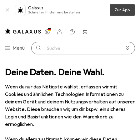
Galaxus
Zur App
Schneller finden und bestellen
Einstellungen
Kundenkonto
Vergleichslisten
Merklisten
Warenkorb
Navigation nach Kategorien
Menü
Suche
ik
Deine Daten. Deine Wahl.
Gartenbau
Gartenbodenbelag
Snapstyle Rasenteppich
Wenn du nur das Nötigste wählst, erfassen wir mit
Cookies und ähnlichen Technologien Informationen zu
8 Bilder
deinem Gerät und deinem Nutzungsverhalten auf unserer
Website. Diese brauchen wir, um dir bspw. ein sicheres
EUR
109,90
Login und Basisfunktionen wie den Warenkorb zu
Snapstyle
Rasenteppich
ermöglichen.
200 x 450 cm
Wenn du allem zustimmst, können wir diese Daten