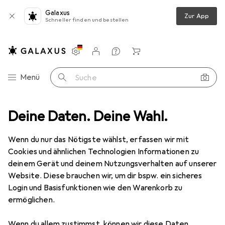
Galaxus
Zur App
Schneller finden und bestellen
Einstellungen
Kundenkonto
Vergleichslisten
Merklisten
Warenkorb
Navigation nach Kategorien
Menü
Suche
Eisenwaren
Deine Daten. Deine Wahl.
Baubeschlag
Scharnier
Soss Möbelscharniere
Wenn du nur das Nötigste wählst, erfassen wir mit
Cookies und ähnlichen Technologien Informationen zu
3 Bilder
deinem Gerät und deinem Nutzungsverhalten auf unserer
Website. Diese brauchen wir, um dir bspw. ein sicheres
EUR
119,–
Login und Basisfunktionen wie den Warenkorb zu
Soss
Möbelscharniere
ermöglichen.
Preis in EUR inkl. MwSt.
Wenn du allem zustimmst, können wir diese Daten