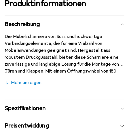
Produktinformationen
Beschreibung
Die Möbelscharniere von Soss sind hochwertige
Verbindungselemente, die für eine Vielzahl von
Möbelanwendungen geeignet sind. Hergestellt aus
robustem Druckgussstahl, bieten diese Scharniere eine
zuverlässige und langlebige Lösung für die Montage von
Türen und Klappen. Mit einem Öffnungswinkel von 180
Grad ermöglichen sie eine vollständige Öffnung, was den
Mehr anzeigen
Zugang zu den Innenteilen von Möbelstücken erleichtert.
Die Scharniere sind mit Holzschrauben ausgestattet, die
eine einfache Installation gewährleisten. Ihre gelbe
Farbgruppe verleiht ihnen ein ansprechendes Aussehen,
Spezifikationen
das sich gut in verschiedene Möbelstile integrieren lässt.
Diese Scharniere sind ideal für den Einsatz in Wohn- und
Preisentwicklung
Arbeitsbereichen und bieten sowohl Funktionalität als