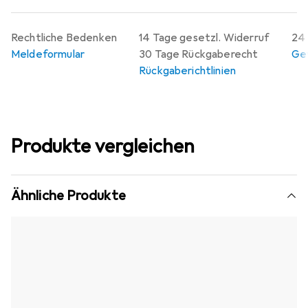
auch Ästhetik.
Rechtliche Bedenken
14 Tage gesetzl. Widerruf
24 
Meldeformular
30 Tage Rückgaberecht
Gew
Rückgaberichtlinien
Produkte vergleichen
Ähnliche Produkte