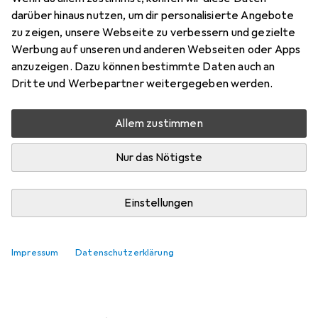
darüber hinaus nutzen, um dir personalisierte Angebote
Marke
Bewertungen
zu zeigen, unsere Webseite zu verbessern und gezielte
Mehr von Soss
4
Werbung auf unseren und anderen Webseiten oder Apps
anzuzeigen. Dazu können bestimmte Daten auch an
Dritte und Werbepartner weitergegeben werden.
Zwischen Mi, 12.8. und Do, 13.8. geliefert
10 Stück an Lager beim Lieferanten
Allem zustimmen
Lieferort angeben für genaue Lieferzeit
Nur das Nötigste
In den Warenkorb
Einstellungen
Vergleichen
Merken
kostenloser Versand
Impressum
Datenschutzerklärung