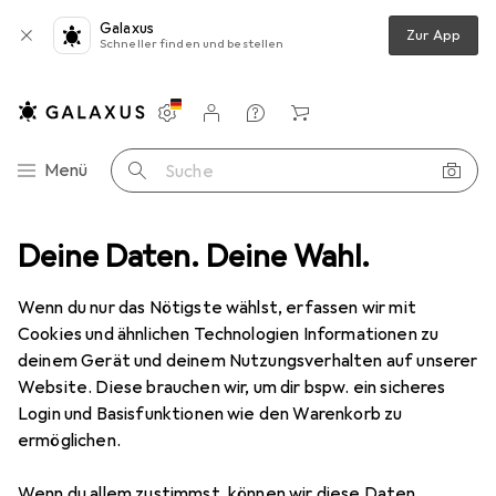
Galaxus
Zur App
Schneller finden und bestellen
Einstellungen
Kundenkonto
Vergleichslisten
Merklisten
Warenkorb
Navigation nach Kategorien
Menü
Suche
Kellerregal
Deine Daten. Deine Wahl.
Steck Tablarhalter für Holztablare für Regalsysteme
Wenn du nur das Nötigste wählst, erfassen wir mit
Cookies und ähnlichen Technologien Informationen zu
1 Bild
deinem Gerät und deinem Nutzungsverhalten auf unserer
EUR
25,90
Website. Diese brauchen wir, um dir bspw. ein sicheres
Steck
Tablarhalter für Holztablare für
Login und Basisfunktionen wie den Warenkorb zu
ermöglichen.
Regalsysteme
Wenn du allem zustimmst, können wir diese Daten