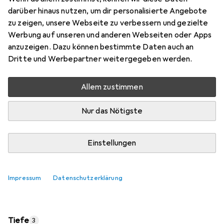
Preis in EUR inkl. MwSt.
darüber hinaus nutzen, um dir personalisierte Angebote
zu zeigen, unsere Webseite zu verbessern und gezielte
Marke
Bewertungen
Werbung auf unseren und anderen Webseiten oder Apps
Mehr von Steck
anzuzeigen. Dazu können bestimmte Daten auch an
Dritte und Werbepartner weitergegeben werden.
Zwischen Sa, 15.8. und Di, 18.8. geliefert
Allem zustimmen
Mehr als 10 Stück an Lager beim Lieferanten
Lieferort angeben für genaue Lieferzeit
Nur das Nötigste
In den Warenkorb
Einstellungen
Vergleichen
Merken
Impressum
Datenschutzerklärung
i
Kostenloser Versand ab 30,–
Tiefe
3