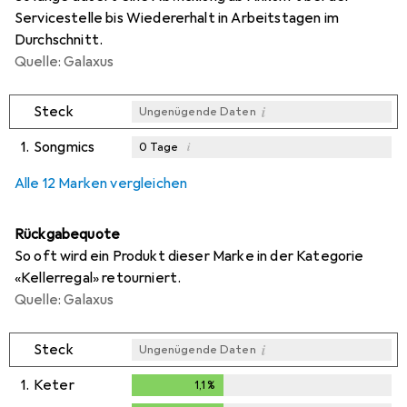
Servicestelle bis Wiedererhalt in Arbeitstagen im
Durchschnitt.
Quelle: Galaxus
i
Steck
Ungenügende Daten
1.
Songmics
i
0
Tage
i
i
i
Ungenügende Daten
Ungenügende Daten
Ungenügende Daten
Alle 12 Marken vergleichen
Rückgabequote
So oft wird ein Produkt dieser Marke in der Kategorie
«Kellerregal» retourniert.
Quelle: Galaxus
i
Steck
Ungenügende Daten
1.
Keter
1,1
%
1,1
%