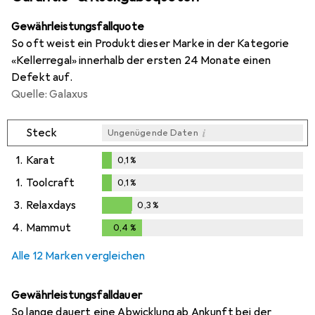
Gewährleistungsfallquote
So oft weist ein Produkt dieser Marke in der Kategorie
«Kellerregal» innerhalb der ersten 24 Monate einen
Defekt auf.
Quelle: Galaxus
i
Steck
Ungenügende Daten
1.
Karat
0,1
%
0,1
%
1.
Toolcraft
0,1
%
0,1
%
3.
Relaxdays
0,3
%
0,3
%
4.
Mammut
0,4
%
0,4
%
Alle 12 Marken vergleichen
Gewährleistungsfalldauer
So lange dauert eine Abwicklung ab Ankunft bei der