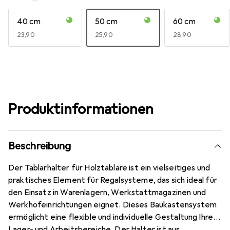
40 cm
50 cm
60 cm
EUR
23,90
EUR
25,90
EUR
28,90
Produktinformationen
Beschreibung
Der Tablarhalter für Holztablare ist ein vielseitiges und
praktisches Element für Regalsysteme, das sich ideal für
den Einsatz in Warenlagern, Werkstattmagazinen und
Werkhofeinrichtungen eignet. Dieses Baukastensystem
ermöglicht eine flexible und individuelle Gestaltung Ihrer
Lager- und Arbeitsbereiche. Der Halter ist aus