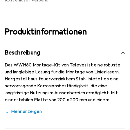
kostenloser Versand
Produktinformationen
Beschreibung
Das WWH60 Montage-Kit von Televes ist eine robuste
und langlebige Lösung für die Montage von Linienlasern.
Hergestellt aus feuerverzinktem Stahl, bietet es eine
hervorragende Korrosionsbeständigkeit, die eine
langfristige Nutzung im Aussenbereich ermöglicht. Mit
einer stabilen Platte von 200 x 200 mm und einem
Wandabstand von 600 mm ist dieser Winkelwandhalter
Mehr anzeigen
ideal für verschiedene Anwendungen. Der
Mastrohrdurchmesser von 48 mm sorgt für eine sichere
und feste Befestigung. Dieses Produkt ist besonders