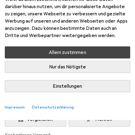
Preis in EUR inkl. MwSt.
darüber hinaus nutzen, um dir personalisierte Angebote
zu zeigen, unsere Webseite zu verbessern und gezielte
Schneller lieferbar
Werbung auf unseren und anderen Webseiten oder Apps
Angebot für
EUR
89,64
anzuzeigen. Dazu können bestimmte Daten auch an
Dritte und Werbepartner weitergegeben werden.
Marke
Bewertungen
Mehr von Televes
Allem zustimmen
Nur das Nötigste
Zwischen Di, 11.8. und Do, 13.8. geliefert
Nur 3 Stück an Lager beim Lieferanten
Einstellungen
Lieferort angeben für genaue Lieferzeit
In den Warenkorb
Impressum
Datenschutzerklärung
Vergleichen
Merken