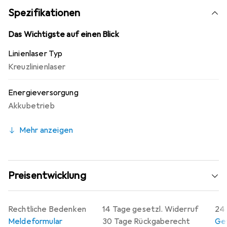
geeignet für professionelle Anwendungen, bei denen
Spezifikationen
Präzision und Stabilität erforderlich sind.
Das Wichtigste auf einen Blick
Linienlaser Typ
Kreuzlinienlaser
Energieversorgung
Akkubetrieb
Mehr anzeigen
Preisentwicklung
Rechtliche Bedenken
14 Tage gesetzl. Widerruf
24 
Meldeformular
30 Tage Rückgaberecht
Gew