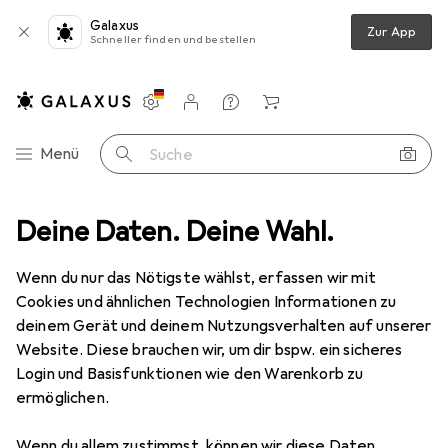
Galaxus
Zur App
Schneller finden und bestellen
Einstellungen
Kundenkonto
Vergleichslisten
Merklisten
Warenkorb
Navigation nach Kategorien
Menü
Suche
att
Deine Daten. Deine Wahl.
Messgeräte
Linienlaser
Televes WWH60 Montage-Kit
Wenn du nur das Nötigste wählst, erfassen wir mit
Cookies und ähnlichen Technologien Informationen zu
2 Bilder
deinem Gerät und deinem Nutzungsverhalten auf unserer
Website. Diese brauchen wir, um dir bspw. ein sicheres
EUR
66,89
Login und Basisfunktionen wie den Warenkorb zu
Televes
WWH60 Montage-Kit
ermöglichen.
Kreuzlinienlaser
Wenn du allem zustimmst, können wir diese Daten