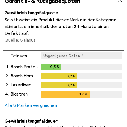
Garantie- & Rückgabequoten
Gewährleistungsfallquote
So oft weist ein Produkt dieser Marke in der Kategorie
«Linienlaser» innerhalb der ersten 24 Monate einen
Defekt auf.
Quelle: Galaxus
i
Televes
Ungenügende Daten
1.
Bosch Professional
0,5
%
0,5
%
2.
Bosch Home & Garden
0,9
%
0,9
%
2.
Laserliner
0,9
%
0,9
%
4.
Bigstren
1,2
%
1,2
%
Alle 8 Marken vergleichen
Gewährleistungsfalldauer