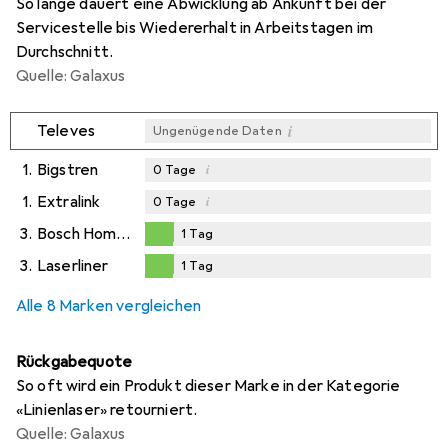
So lange dauert eine Abwicklung ab Ankunft bei der
Servicestelle bis Wiedererhalt in Arbeitstagen im
Durchschnitt.
Quelle: Galaxus
i
Televes
Ungenügende Daten
1.
Bigstren
i
0
Tage
1.
Extralink
i
0
Tage
3.
Bosch Home & Garden
1
Tag
1
Tag
3.
Laserliner
1
Tag
1
Tag
Alle 8 Marken vergleichen
Rückgabequote
So oft wird ein Produkt dieser Marke in der Kategorie
«Linienlaser» retourniert.
Quelle: Galaxus