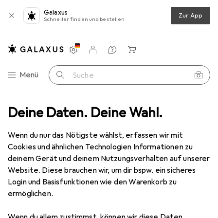
Galaxus
Zur App
Schneller finden und bestellen
Einstellungen
Kundenkonto
Vergleichslisten
Merklisten
Warenkorb
Navigation nach Kategorien
Menü
Suche
Deine Daten. Deine Wahl.
Werkzeug + Werkstatt
Messgeräte
Schallpegelmessgerät
Schallpegelmessgerät
Wenn du nur das Nötigste wählst, erfassen wir mit
Cookies und ähnlichen Technologien Informationen zu
deinem Gerät und deinem Nutzungsverhalten auf unserer
Produkte
Forum
Website. Diese brauchen wir, um dir bspw. ein sicheres
Login und Basisfunktionen wie den Warenkorb zu
ermöglichen.
Wenn du allem zustimmst, können wir diese Daten