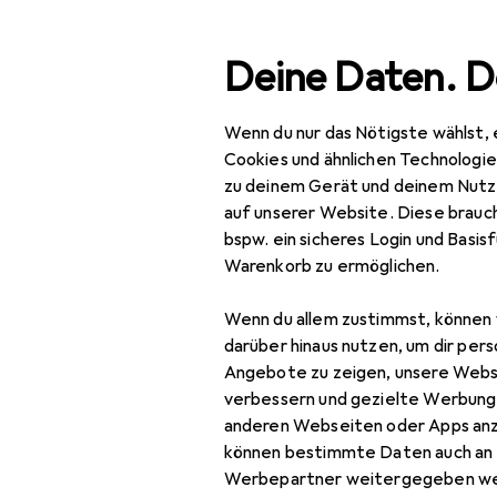
Suche
Deine Daten. D
Wenn du nur das Nötigste wählst, 
Navigation nach Kategorien
amtsortiment
Baumarkt + Garten
Bauen + Renovieren
Gesamtsortiment
Cookies und ähnlichen Technologi
zu deinem Gerät und deinem Nutz
Baumarkt + Garten
auf unserer Website. Diese brauch
bspw. ein sicheres Login und Basis
Bauen + Renovieren
Warenkorb zu ermöglichen.
Eisenwaren
Wenn du allem zustimmst, können 
Möbelbeschlag
darüber hinaus nutzen, um dir pers
Angebote zu zeigen, unsere Webs
Möbelausstattung
verbessern und gezielte Werbung
anderen Webseiten oder Apps an
Möbelgleiter +
können bestimmte Daten auch an 
Schutzpuffer
Werbepartner weitergegeben we