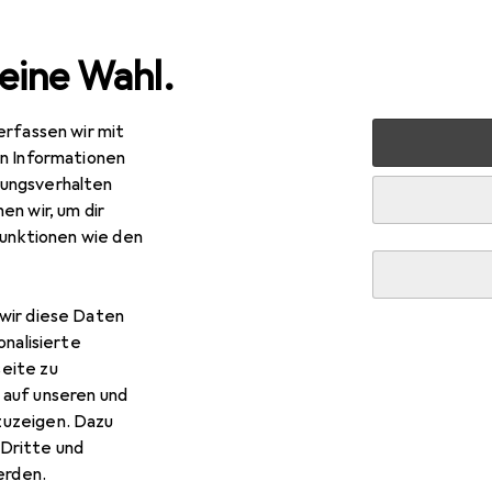
eine Wahl.
erfassen wir mit
Eisenwaren
Möbelbeschlag
Möbelrollen
Tente Dop
en Informationen
ungsverhalten
en wir, um dir
funktionen wie den
wir diese Daten
onalisierte
eite zu
 auf unseren und
zuzeigen. Dazu
Dritte und
rden.