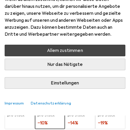
darüber hinaus nutzen, um dir personalisierte Angebote
3.4 mm
zu zeigen, unsere Webseite zu verbessern und gezielte
Preis in EUR inkl. MwSt.
Werbung auf unseren und anderen Webseiten oder Apps
anzuzeigen. Dazu können bestimmte Daten auch an
Marke
Bewertungen
Dritte und Werbepartner weitergegeben werden.
Mehr von Titex
9
Allem zustimmen
Zwischen Di, 18.8. und Mi, 2.9. geliefert
Nur das Nötigste
10 Stück an Lager beim Lieferanten
Benachrichtigen, wenn schneller verfügbar
Einstellungen
Lieferort angeben für genaue Lieferzeit
Impressum
Datenschutzerklärung
1 Stück
2 Stück
3 Stück
4 Stück
EUR
9,90
EUR
8,89
EUR
8,52
EUR
7,99
pro Stück
pro Stück
pro Stück
pro Stück
−
10
%
−
14
%
−
19
%