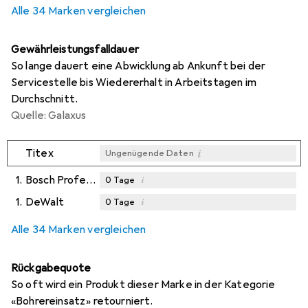
Alle 34 Marken vergleichen
Gewährleistungsfalldauer
So lange dauert eine Abwicklung ab Ankunft bei der
Servicestelle bis Wiedererhalt in Arbeitstagen im
Durchschnitt.
Quelle: Galaxus
i
Titex
Ungenügende Daten
1.
Bosch Professional Zubehör
i
0
Tage
1.
DeWalt
i
0
Tage
i
i
Ungenügende Daten
Ungenügende Daten
Alle 34 Marken vergleichen
Rückgabequote
So oft wird ein Produkt dieser Marke in der Kategorie
«Bohrereinsatz» retourniert.