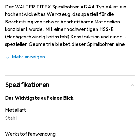
Der WALTER TITEX Spiralbohrer A1244 Typ VA ist ein
hochentwickeltes Werkzeug, das speziell für die
Bearbeitung von schwer bearbeitbaren Materialien
konzipiert wurde. Mit einer hochwertigen HSS-E
(Hochgeschwindigkeitsstahl) Konstruktion und einer
speziellen Geometrie bietet dieser Spiralbohrer eine
hervorragende Wärmebeständigkeit und ist ideal für den
Mehr anzeigen
Einsatz in rost-, säure- und hitzebeständigen Stählen
sowie Titan. Der Bohrer hat einen Spitzenwinkel von 130
Grad, der eine effiziente Spanabnahme ermöglicht und
die Bearbeitung von Materialien mit hoher
Spezifikationen
Kaltverfestigung erleichtert. Die DIN 338 Norm
gewährleistet, dass der Bohrer den industriellen
Das Wichtigste auf einen Blick
Standards entspricht und eine zuverlässige Leistung
Metallart
bietet. Mit einer Länge von 70 mm und einem
Stahl
Durchmesser von 3.4 mm ist dieser Spiralbohrer vielseitig
einsetzbar und eignet sich für verschiedene
Werkstoffanwendung
Anwendungen in der Metallbearbeitung.