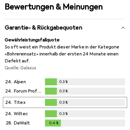
Bewertungen & Meinungen
Garantie- & Rückgabequoten
Gewährleistungsfallquote
So oft weist ein Produkt dieser Marke in der Kategorie
«Bohrereinsatz» innerhalb der ersten 24 Monate einen
Defekt auf.
Quelle: Galaxus
24.
Alpen
0,3
%
0,3
%
24.
Forum Professional Solutions
0,3
%
0,3
%
24.
Titex
0,3
%
0,3
%
24.
Wiltec
0,3
%
0,3
%
28.
DeWalt
0,4
%
0,4
%