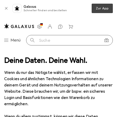
Galaxus
Zur App
Schneller finden und bestellen
Einstellungen
Kundenkonto
Vergleichslisten
Merklisten
Warenkorb
Navigation nach Kategorien
Menü
Suche
zeug
Deine Daten. Deine Wahl.
Schrauben + Bohren
Bohrereinsatz
Titex Spiralbohrer
Wenn du nur das Nötigste wählst, erfassen wir mit
Cookies und ähnlichen Technologien Informationen zu
2 Bilder
deinem Gerät und deinem Nutzungsverhalten auf unserer
Website. Diese brauchen wir, um dir bspw. ein sicheres
MENGENRABATT
Login und Basisfunktionen wie den Warenkorb zu
ermöglichen.
EUR
8,89
Spare
EUR
2,02
EUR
0,89
/
1Stk.
Titex
Spiralbohrer
Wenn du allem zustimmst, können wir diese Daten