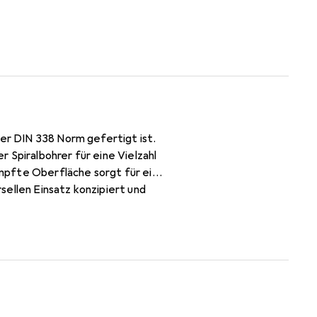
der DIN 338 Norm gefertigt ist.
 Spiralbohrer für eine Vielzahl
mpfte Oberfläche sorgt für eine
sellen Einsatz konzipiert und
e Packungseinheit umfasst 10
ser Spiralbohrer ist eine
lität legen.