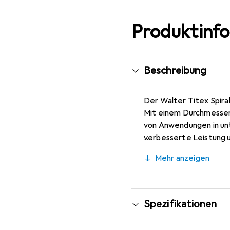
Produktinf
Beschreibung
Der Walter Titex Spiral
Mit einem Durchmesser v
von Anwendungen in unt
verbesserte Leistung u
kann in Materialien mi
Mehr anzeigen
Stück, was eine effizie
zuverlässige Wahl für 
Spezifikationen