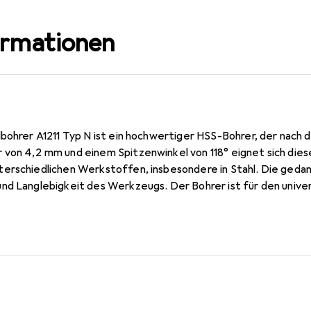
ormationen
bohrer A1211 Typ N ist ein hochwertiger HSS-Bohrer, der nach 
on 4,2 mm und einem Spitzenwinkel von 118° eignet sich dieser
erschiedlichen Werkstoffen, insbesondere in Stahl. Die geda
nd Langlebigkeit des Werkzeugs. Der Bohrer ist für den univer
t einer Festigkeit von bis zu 1000 N/mm² verwendet werden. Di
nte Nutzung und einen wirtschaftlichen Einsatz ermöglicht. Die
Fachleute und Hobbyhandwerker, die Wert auf Präzision und Qua