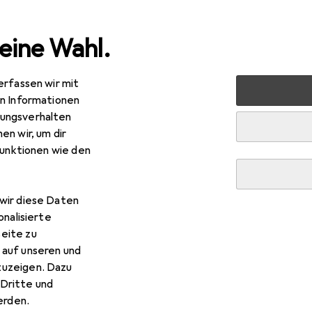
eine Wahl.
erfassen wir mit
Garten
Werkzeug + Werkstatt
Elektrowerkzeug
Sc
en Informationen
ungsverhalten
en wir, um dir
funktionen wie den
wir diese Daten
onalisierte
eite zu
 auf unseren und
zuzeigen. Dazu
Dritte und
rden.