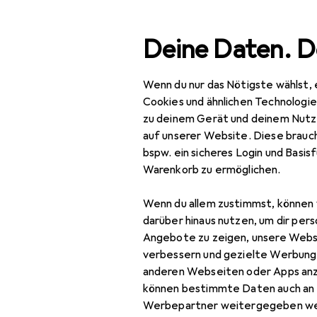
Suche
Deine Daten. D
Wenn du nur das Nötigste wählst, 
Navigation nach Kategorien
Gesamtsortiment
Baumarkt + 
Gesamtsortiment
Cookies und ähnlichen Technologi
zu deinem Gerät und deinem Nutz
Baumarkt + Garten
auf unserer Website. Diese brauch
bspw. ein sicheres Login und Basis
Werkzeug +
Warenkorb zu ermöglichen.
Werkstatt
Wenn du allem zustimmst, können 
Elektrowerkzeug
darüber hinaus nutzen, um dir pers
Schrauben + Bohren
Angebote zu zeigen, unsere Webs
verbessern und gezielte Werbung
Abbruchhammer +
anderen Webseiten oder Apps an
Meisselhammer
können bestimmte Daten auch an 
Werbepartner weitergegeben we
Bits