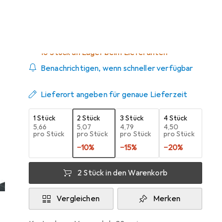
Zwischen Mi, 19.8. und Do, 3.9. geliefert
10 Stück an Lager beim Lieferanten
Benachrichtigen, wenn schneller verfügbar
Lieferort angeben für genaue Lieferzeit
1 Stück
2 Stück
3 Stück
4 Stück
EUR
5,66
EUR
5,07
EUR
4,79
EUR
4,50
pro Stück
pro Stück
pro Stück
pro Stück
−
10
%
−
15
%
−
20
%
2 Stück in den Warenkorb
Vergleichen
Merken