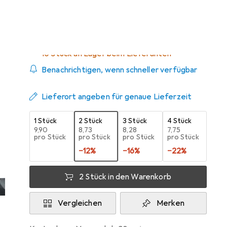
Zwischen Do, 20.8. und Fr, 4.9. geliefert
10 Stück an Lager beim Lieferanten
Benachrichtigen, wenn schneller verfügbar
Lieferort angeben für genaue Lieferzeit
1 Stück
2 Stück
3 Stück
4 Stück
EUR
9,90
EUR
8,73
EUR
8,28
EUR
7,75
pro Stück
pro Stück
pro Stück
pro Stück
−
12
%
−
16
%
−
22
%
2 Stück in den Warenkorb
Vergleichen
Merken