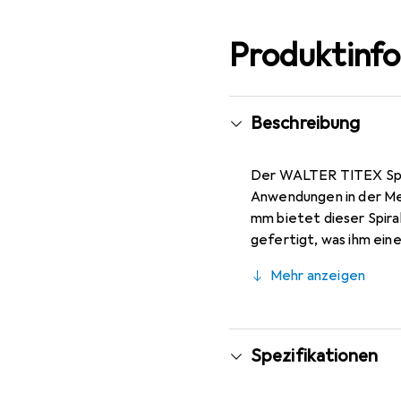
Produktinf
Beschreibung
Der WALTER TITEX Spira
Anwendungen in der Me
mm bietet dieser Spiral
gefertigt, was ihm ein
sorgt für eine effekti
Mehr anzeigen
1000 N/mm² erleichtert
geeignet und erfüllt d
Oberfläche des Bohrers 
professionelle Anwendu
Spezifikationen