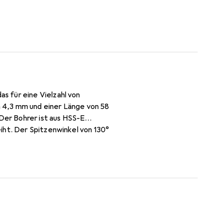
s für eine Vielzahl von
 4,3 mm und einer Länge von 58
 Der Bohrer ist aus HSS-E
iht. Der Spitzenwinkel von 130°
fen bis zu einer Festigkeit von
itungszentren und Drehautomaten
rstreicht. Die gedampfte
wodurch er sich ideal für