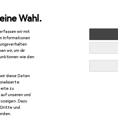
eine Wahl.
erfassen wir mit
Garten
Werkzeug + Werkstatt
Elektrowerkzeug
Sc
en Informationen
ungsverhalten
en wir, um dir
funktionen wie den
wir diese Daten
onalisierte
eite zu
 auf unseren und
zuzeigen. Dazu
Dritte und
rden.