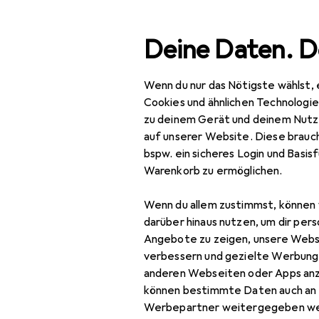
Suche
Deine Daten. D
Wenn du nur das Nötigste wählst, 
Navigation nach Kategorien
Gesamtsortiment
Baumarkt + 
Gesamtsortiment
Cookies und ähnlichen Technologi
zu deinem Gerät und deinem Nutz
Baumarkt + Garten
auf unserer Website. Diese brauch
bspw. ein sicheres Login und Basis
Werkzeug +
Warenkorb zu ermöglichen.
Werkstatt
Wenn du allem zustimmst, können 
Elektrowerkzeug
darüber hinaus nutzen, um dir pers
Schrauben + Bohren
Angebote zu zeigen, unsere Webs
verbessern und gezielte Werbung
Abbruchhammer +
anderen Webseiten oder Apps an
Meisselhammer
können bestimmte Daten auch an 
Werbepartner weitergegeben we
Bits