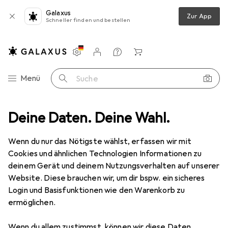
Galaxus
Zur App
Schneller finden und bestellen
Einstellungen
Kundenkonto
Vergleichslisten
Merklisten
Warenkorb
Navigation nach Kategorien
Menü
Suche
zeug
Deine Daten. Deine Wahl.
Schrauben + Bohren
Bohrereinsatz
Titex Spiralbohrer
Wenn du nur das Nötigste wählst, erfassen wir mit
Cookies und ähnlichen Technologien Informationen zu
2 Bilder
deinem Gerät und deinem Nutzungsverhalten auf unserer
Website. Diese brauchen wir, um dir bspw. ein sicheres
MENGENRABATT
Login und Basisfunktionen wie den Warenkorb zu
ermöglichen.
EUR
12,12
Spare
EUR
3,56
Titex
Spiralbohrer
Wenn du allem zustimmst, können wir diese Daten