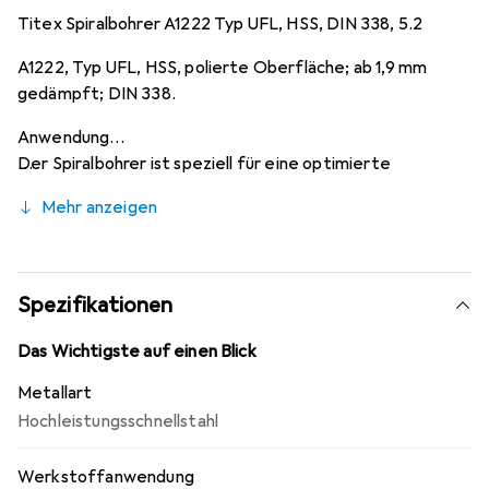
Titex Spiralbohrer A1222 Typ UFL, HSS, DIN 338, 5.2
A1222, Typ UFL, HSS, polierte Oberfläche; ab 1,9 mm
gedämpft; DIN 338.
Anwendung
Der Spiralbohrer ist speziell für eine optimierte
Spanbildung und Spanabfuhr entwickelt worden;
Mehr anzeigen
ermöglicht grössere Bohrtiefen ohne Entlüftung.
Besonders breites Anwendungsspektrum in allen
langspanenden Materialien bis etwa 1000 N/mm².
Spezifikationen
Das Wichtigste auf einen Blick
Metallart
Hochleistungsschnellstahl
Werkstoffanwendung