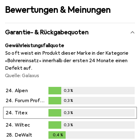
Bewertungen & Meinungen
Garantie- & Rückgabequoten
Gewährleistungsfallquote
So oft weist ein Produkt dieser Marke in der Kategorie
«Bohrereinsatz» innerhalb der ersten 24 Monate einen
Defekt auf.
Quelle: Galaxus
24.
Alpen
0,3
%
0,3
%
24.
Forum Professional Solutions
0,3
%
0,3
%
24.
Titex
0,3
%
0,3
%
24.
Wiltec
0,3
%
0,3
%
28.
DeWalt
0,4
%
0,4
%