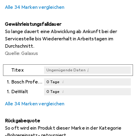
Alle 34 Marken vergleichen
Gewährleistungsfalldauer
So lange dauert eine Abwicklung ab Ankunft bei der
Servicestelle bis Wiedererhalt in Arbeitstagen im
Durchschnitt.
Quelle: Galaxus
i
Titex
Ungenügende Daten
1.
Bosch Professional Zubehör
i
0
Tage
1.
DeWalt
i
0
Tage
i
i
Ungenügende Daten
Ungenügende Daten
Alle 34 Marken vergleichen
Rückgabequote
So oft wird ein Produkt dieser Marke in der Kategorie
«Bohrereinsatz» retourniert.