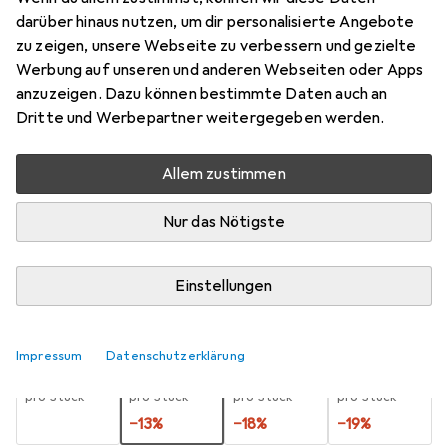
darüber hinaus nutzen, um dir personalisierte Angebote
5.2 mm
zu zeigen, unsere Webseite zu verbessern und gezielte
Preis in EUR inkl. MwSt.
Werbung auf unseren und anderen Webseiten oder Apps
anzuzeigen. Dazu können bestimmte Daten auch an
Marke
Bewertungen
Dritte und Werbepartner weitergegeben werden.
Mehr von Titex
9
Allem zustimmen
Zwischen Di, 18.8. und Mi, 2.9. geliefert
Nur das Nötigste
Mehr als 10 Stück an Lager beim Lieferanten
Benachrichtigen, wenn schneller verfügbar
Einstellungen
Lieferort angeben für genaue Lieferzeit
Impressum
Datenschutzerklärung
1 Stück
2 Stück
3 Stück
4 Stück
EUR
13,90
EUR
12,12
EUR
11,40
EUR
11,26
pro Stück
pro Stück
pro Stück
pro Stück
−
13
%
−
18
%
−
19
%