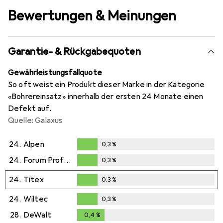
Bewertungen & Meinungen
Garantie- & Rückgabequoten
Gewährleistungsfallquote
So oft weist ein Produkt dieser Marke in der Kategorie
«Bohrereinsatz» innerhalb der ersten 24 Monate einen
Defekt auf.
Quelle: Galaxus
24.
Alpen
0,3
%
0,3
%
24.
Forum Professional Solutions
0,3
%
0,3
%
24.
Titex
0,3
%
0,3
%
24.
Wiltec
0,3
%
0,3
%
28.
DeWalt
0,4
%
0,4
%