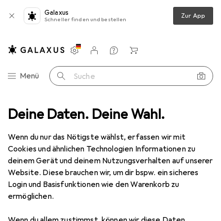
Galaxus
Zur App
Schneller finden und bestellen
Einstellungen
Kundenkonto
Vergleichslisten
Merklisten
Warenkorb
Navigation nach Kategorien
Menü
Suche
zeug
Deine Daten. Deine Wahl.
Schrauben + Bohren
Bohrereinsatz
Titex Spiralbohrer
Wenn du nur das Nötigste wählst, erfassen wir mit
Cookies und ähnlichen Technologien Informationen zu
2 Bilder
deinem Gerät und deinem Nutzungsverhalten auf unserer
Website. Diese brauchen wir, um dir bspw. ein sicheres
MENGENRABATT
Login und Basisfunktionen wie den Warenkorb zu
ermöglichen.
EUR
12,34
Spare
EUR
3,12
Titex
Spiralbohrer
Wenn du allem zustimmst, können wir diese Daten