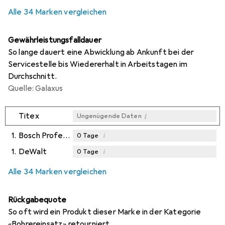
Alle 34 Marken vergleichen
Gewährleistungsfalldauer
So lange dauert eine Abwicklung ab Ankunft bei der
Servicestelle bis Wiedererhalt in Arbeitstagen im
Durchschnitt.
Quelle: Galaxus
i
Titex
Ungenügende Daten
1.
Bosch Professional Zubehör
i
0
Tage
1.
DeWalt
i
0
Tage
i
i
Ungenügende Daten
Ungenügende Daten
Alle 34 Marken vergleichen
Rückgabequote
So oft wird ein Produkt dieser Marke in der Kategorie
«Bohrereinsatz» retourniert.