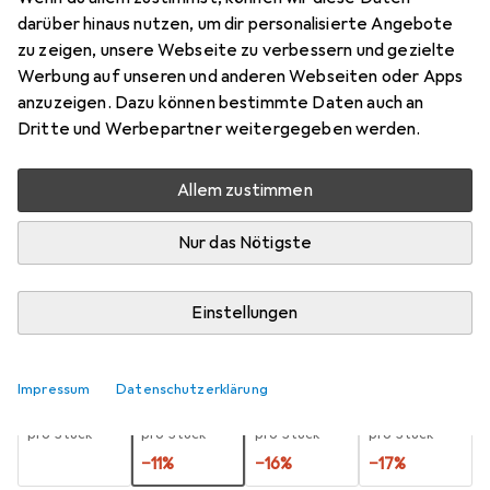
darüber hinaus nutzen, um dir personalisierte Angebote
5.8 mm
zu zeigen, unsere Webseite zu verbessern und gezielte
Preis in EUR inkl. MwSt.
Werbung auf unseren und anderen Webseiten oder Apps
anzuzeigen. Dazu können bestimmte Daten auch an
Marke
Bewertungen
Dritte und Werbepartner weitergegeben werden.
Mehr von Titex
9
Allem zustimmen
Zwischen Mi, 19.8. und Do, 3.9. geliefert
Nur das Nötigste
Mehr als 10 Stück an Lager beim Lieferanten
Benachrichtigen, wenn schneller verfügbar
Einstellungen
Lieferort angeben für genaue Lieferzeit
Impressum
Datenschutzerklärung
1 Stück
2 Stück
3 Stück
4 Stück
EUR
13,90
EUR
12,34
EUR
11,62
EUR
11,57
pro Stück
pro Stück
pro Stück
pro Stück
−
11
%
−
16
%
−
17
%