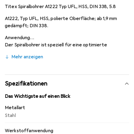
Titex Spiralbohrer A1222 Typ UFL, HSS, DIN 338, 5.8
A1222, Typ UFL, HSS, polierte Oberfläche; ab 1,9 mm
gedämpft; DIN 338.
Anwendung
Der Spiralbohrer ist speziell für eine optimierte
Spanbildung und Spanabfuhr entwickelt worden und
Mehr anzeigen
ermöglicht grössere Bohrtiefen ohne Entlüftung. Er hat
ein besonders breites Anwendungsspektrum in allen
langspanenden Materialien bis etwa 1000 N/mm².
Spezifikationen
Das Wichtigste auf einen Blick
Metallart
Stahl
Werkstoffanwendung