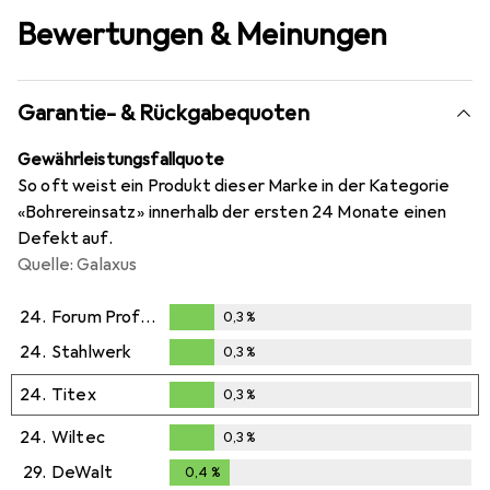
Bewertungen & Meinungen
Garantie- & Rückgabequoten
Gewährleistungsfallquote
So oft weist ein Produkt dieser Marke in der Kategorie
«Bohrereinsatz» innerhalb der ersten 24 Monate einen
Defekt auf.
Quelle: Galaxus
24.
Forum Professional Solutions
0,3
%
0,3
%
24.
Stahlwerk
0,3
%
0,3
%
24.
Titex
0,3
%
0,3
%
24.
Wiltec
0,3
%
0,3
%
29.
DeWalt
0,4
%
0,4
%