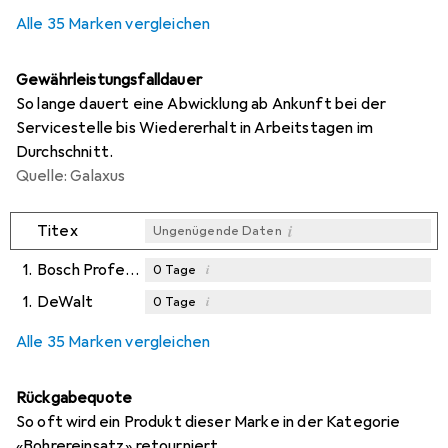
Alle 35 Marken vergleichen
Gewährleistungsfalldauer
So lange dauert eine Abwicklung ab Ankunft bei der
Servicestelle bis Wiedererhalt in Arbeitstagen im
Durchschnitt.
Quelle: Galaxus
i
Titex
Ungenügende Daten
1.
Bosch Professional Zubehör
i
0
Tage
1.
DeWalt
i
0
Tage
i
i
Ungenügende Daten
Ungenügende Daten
Alle 35 Marken vergleichen
Rückgabequote
So oft wird ein Produkt dieser Marke in der Kategorie
«Bohrereinsatz» retourniert.