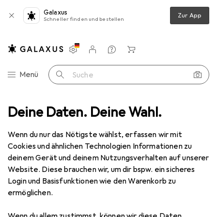
Galaxus
Zur App
Schneller finden und bestellen
Einstellungen
Kundenkonto
Vergleichslisten
Merklisten
Warenkorb
Navigation nach Kategorien
Menü
Suche
zeug
Deine Daten. Deine Wahl.
Schrauben + Bohren
Bohrereinsatz
Titex Spiralbohrer
Wenn du nur das Nötigste wählst, erfassen wir mit
Cookies und ähnlichen Technologien Informationen zu
2 Bilder
deinem Gerät und deinem Nutzungsverhalten auf unserer
Website. Diese brauchen wir, um dir bspw. ein sicheres
MENGENRABATT
Login und Basisfunktionen wie den Warenkorb zu
ermöglichen.
EUR
13,34
Spare
EUR
3,12
Titex
Spiralbohrer
Wenn du allem zustimmst, können wir diese Daten