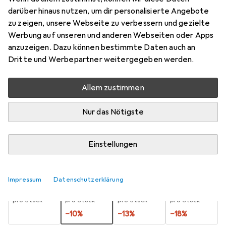
darüber hinaus nutzen, um dir personalisierte Angebote
6.2 mm
zu zeigen, unsere Webseite zu verbessern und gezielte
Preis in EUR inkl. MwSt.
Werbung auf unseren und anderen Webseiten oder Apps
anzuzeigen. Dazu können bestimmte Daten auch an
Marke
Bewertungen
Dritte und Werbepartner weitergegeben werden.
Mehr von Titex
9
Allem zustimmen
Zwischen Do, 20.8. und Fr, 4.9. geliefert
Nur das Nötigste
10 Stück an Lager beim Lieferanten
Benachrichtigen, wenn schneller verfügbar
Einstellungen
Lieferort angeben für genaue Lieferzeit
Impressum
Datenschutzerklärung
1 Stück
2 Stück
3 Stück
4 Stück
EUR
14,90
EUR
13,34
EUR
12,97
EUR
12,20
pro Stück
pro Stück
pro Stück
pro Stück
−
10
%
−
13
%
−
18
%