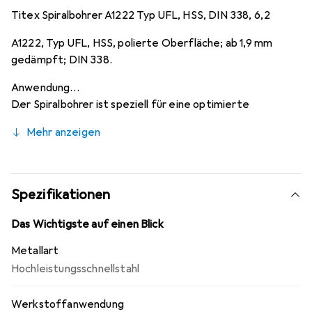
Titex Spiralbohrer A1222 Typ UFL, HSS, DIN 338, 6,2
A1222, Typ UFL, HSS, polierte Oberfläche; ab 1,9 mm
gedämpft; DIN 338.
Anwendung
Der Spiralbohrer ist speziell für eine optimierte
Spanbildung und Spanabfuhr konzipiert; ermöglicht
Mehr anzeigen
grössere Bohrtiefen ohne Entlüftung. Besonders breites
Anwendungsspektrum in allen langspanenden Materialien
bis etwa 1000 N/mm².
Spezifikationen
Das Wichtigste auf einen Blick
Metallart
Hochleistungsschnellstahl
Werkstoffanwendung