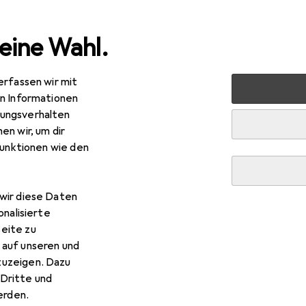
eine Wahl.
erfassen wir mit
kt + Garten
Elektrobedarf
Elektroinstallation
Kabel
en Informationen
ungsverhalten
en wir, um dir
funktionen wie den
wir diese Daten
onalisierte
eite zu
 auf unseren und
zuzeigen. Dazu
Dritte und
rden.