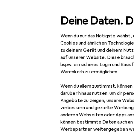
Suche
Deine Daten. D
Wenn du nur das Nötigste wählst, 
Navigation nach Kategorien
Gesamtsortiment
Baumar
Gesamtsortiment
Cookies und ähnlichen Technologi
zu deinem Gerät und deinem Nutz
Baumarkt + Garten
auf unserer Website. Diese brauch
bspw. ein sicheres Login und Basis
Elektrobedarf
Warenkorb zu ermöglichen.
Elektroinstallation
Wenn du allem zustimmst, können 
Abzweigdose
darüber hinaus nutzen, um dir pers
Angebote zu zeigen, unsere Webs
Elektronikwerkzeug
verbessern und gezielte Werbung
anderen Webseiten oder Apps an
Kabelbinder
können bestimmte Daten auch an 
Kabelleitung
Werbepartner weitergegeben we