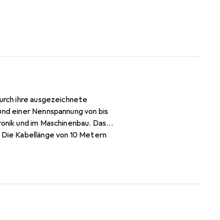
durch ihre ausgezeichnete
 und einer Nennspannung von bis
ronik und im Maschinenbau. Das
. Die Kabellänge von 10 Metern
e Farbe sorgt für eine gute
ne hervorragende Wahl für alle,