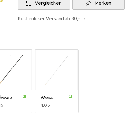
Vergleichen
Merken
i
Kostenloser Versand ab 30,–
hwarz
Weiss
R
45
EUR
4,05