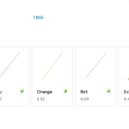
1 Bild
u
Orange
Rot
Sc
R
7
EUR
5,32
EUR
4,09
EU
4,