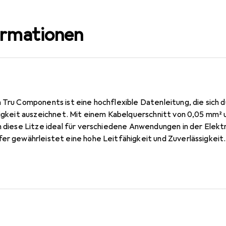
ormationen
 Tru Components ist eine hochflexible Datenleitung, die sich 
ebigkeit auszeichnet. Mit einem Kabelquerschnitt von 0,05 mm²
h diese Litze ideal für verschiedene Anwendungen in der Elekt
fer gewährleistet eine hohe Leitfähigkeit und Zuverlässigkeit
lraum für Installationen und Verbindungen. Die auffällige gelb
andhabung und Installation erleichtert. Diese Einzelader ist ei
eistungsstarke Datenleitung benötigen.