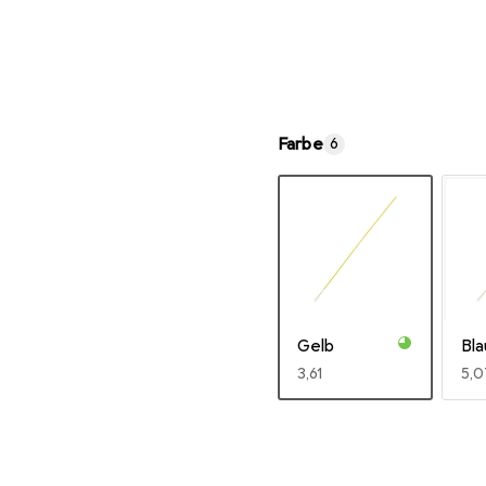
Farbe
6
Gelb
Bla
EUR
3,61
EU
5,0
Mehr anzeigen