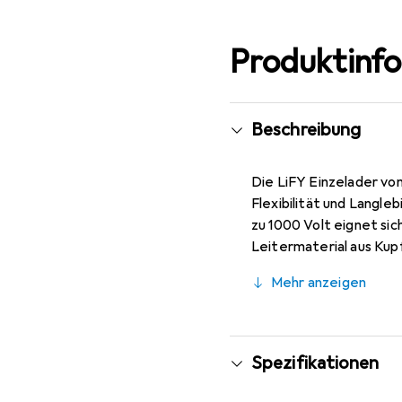
Produktinf
Beschreibung
Die LiFY Einzelader von
Flexibilität und Langl
zu 1000 Volt eignet sic
Leitermaterial aus Kup
bietet ausreichend Spie
Mehr anzeigen
Sichtbarkeit, was die H
die eine flexible und l
Spezifikationen