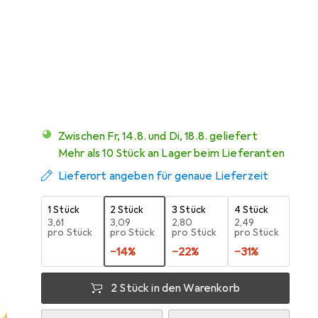
Angebot für
EUR
23,19
Bewertungen
1
Zwischen Fr, 14.8. und Di, 18.8. geliefert
Mehr als 10 Stück an Lager beim Lieferanten
Lieferort angeben für genaue Lieferzeit
1 Stück
2 Stück
3 Stück
4 Stück
EUR
3,61
EUR
3,09
EUR
2,80
EUR
2,49
pro Stück
pro Stück
pro Stück
pro Stück
−
14
%
−
22
%
−
31
%
2 Stück in den Warenkorb