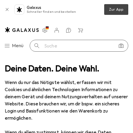
Galaxus
Zur App
Schneller finden und bestellen
Einstellungen
Kundenkonto
Vergleichslisten
Merklisten
Warenkorb
Navigation nach Kategorien
Menü
Suche
herheit
Deine Daten. Deine Wahl.
Arbeitsbekleidung
Sicherheitsschuhe
Uvex 1 sport
Wenn du nur das Nötigste wählst, erfassen wir mit
Cookies und ähnlichen Technologien Informationen zu
10 Bilder
deinem Gerät und deinem Nutzungsverhalten auf unserer
Website. Diese brauchen wir, um dir bspw. ein sicheres
EUR
113,29
Login und Basisfunktionen wie den Warenkorb zu
Uvex
1 sport
ermöglichen.
S3, 39
Wenn du allem zustimmst, können wir diese Daten