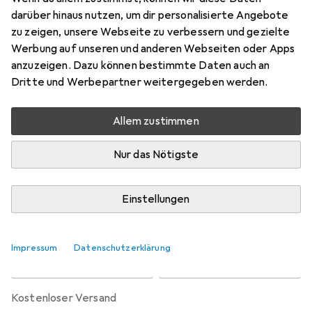
Preis in EUR inkl. MwSt.
darüber hinaus nutzen, um dir personalisierte Angebote
zu zeigen, unsere Webseite zu verbessern und gezielte
Bewertungen
Werbung auf unseren und anderen Webseiten oder Apps
1
anzuzeigen. Dazu können bestimmte Daten auch an
Dritte und Werbepartner weitergegeben werden.
Zwischen Sa, 15.8. und Mi, 19.8. geliefert
Allem zustimmen
Nur 1 Stück an Lager beim Lieferanten
Benachrichtigen, wenn schneller verfügbar
Nur das Nötigste
Lieferort angeben für genaue Lieferzeit
Einstellungen
In den Warenkorb
Impressum
Datenschutzerklärung
Vergleichen
Merken
kostenloser Versand