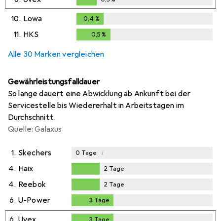
0,3
%
10.
Lowa
0,4
%
0,4
%
11.
HKS
0,5
%
0,5
%
Alle 30 Marken vergleichen
Gewährleistungsfalldauer
So lange dauert eine Abwicklung ab Ankunft bei der
Servicestelle bis Wiedererhalt in Arbeitstagen im
Durchschnitt.
Quelle: Galaxus
1.
Skechers
i
0
Tage
4.
Haix
2
Tage
2
Tage
4.
Reebok
2
Tage
2
Tage
6.
U-Power
3
Tage
3
Tage
6.
Uvex
3
Tage
3
Tage