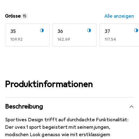
Grösse
Alle anzeigen
15
35
36
37
EUR
109,92
EUR
162,69
EUR
117,54
Produktinformationen
Beschreibung
Sportives Design trifft auf durchdachte Funktionalität:
Der uvex 1 sport begeistert mit seinem jungen,
modischen Look genauso wie mit erstklassigem