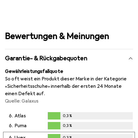
Bewertungen & Meinungen
Garantie- & Rückgabequoten
Gewährleistungsfallquote
So oft weist ein Produkt dieser Marke in der Kategorie
«Sicherheitsschuhe» innerhalb der ersten 24 Monate
einen Defekt auf.
Quelle: Galaxus
6.
Atlas
0,3
%
0,3
%
6.
Puma
0,3
%
0,3
%
6.
Uvex
0,3
%