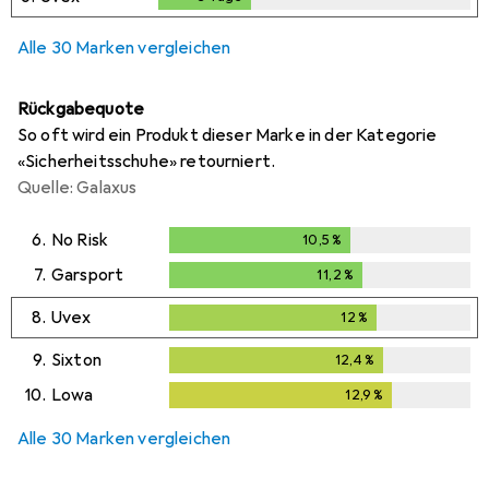
Alle 30 Marken vergleichen
Rückgabequote
So oft wird ein Produkt dieser Marke in der Kategorie
«Sicherheitsschuhe» retourniert.
Quelle: Galaxus
6.
No Risk
10,5
%
10,5
%
7.
Garsport
11,2
%
11,2
%
8.
Uvex
12
%
12
%
9.
Sixton
12,4
%
12,4
%
10.
Lowa
12,9
%
12,9
%
Alle 30 Marken vergleichen