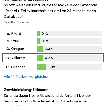
So oft weist ein Produkt dieser Marke in der Kategorie
«Raspel + Feile» innerhalb der ersten 24 Monate einen
Defekt auf.
Quelle: Galaxus
6.
Pferd
0,1
%
0,1
%
6.
Stihl
0,1
%
0,1
%
10.
Oregon
0,2
%
0,2
%
10.
Vallorbe
0,2
%
0,2
%
12.
Grattec
0,3
%
0,3
%
Alle 14 Marken vergleichen
Gewährleistungsfalldauer
So lange dauert eine Abwicklung ab Ankunft bei der
Servicestelle bis Wiedererhalt in Arbeitstagen im