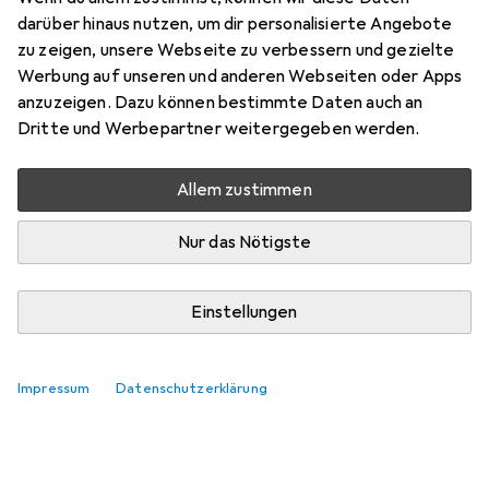
Preis in EUR inkl. MwSt.
darüber hinaus nutzen, um dir personalisierte Angebote
zu zeigen, unsere Webseite zu verbessern und gezielte
Marke
Bewertungen
Werbung auf unseren und anderen Webseiten oder Apps
Mehr von Vallorbe
anzuzeigen. Dazu können bestimmte Daten auch an
Dritte und Werbepartner weitergegeben werden.
Zwischen Do, 13.8. und Fr, 14.8. geliefert
Allem zustimmen
Nur 4 Stück an Lager beim Lieferanten
Lieferort angeben für genaue Lieferzeit
Nur das Nötigste
In den Warenkorb
Einstellungen
Vergleichen
Merken
Impressum
Datenschutzerklärung
kostenloser Versand