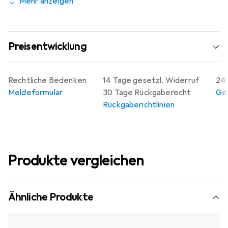
Mehr anzeigen
Preisentwicklung
Rechtliche Bedenken
14 Tage gesetzl. Widerruf
24 
Meldeformular
30 Tage Rückgaberecht
Gew
Rückgaberichtlinien
Produkte vergleichen
Ähnliche Produkte