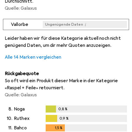
Durchschnitt.
Quelle: Galaxus
i
Vallorbe
Ungenügende Daten
i
i
i
i
Ungenügende Daten
Ungenügende Daten
Ungenügende Daten
Ungenügende Daten
Leider haben wir für diese Kategorie aktuell noch nicht
genügend Daten, um dir mehr Quoten anzuzeigen.
Alle 14 Marken vergleichen
Rückgabequote
So oft wird ein Produkt dieser Marke in der Kategorie
«Raspel + Feile» retourniert.
Quelle: Galaxus
8.
Noga
0,8
%
0,8
%
10.
Ruthex
0,9
%
0,9
%
11.
Bahco
1,5
%
1,5
%