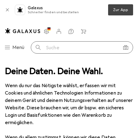
Galaxus
Zur App
Schneller finden und bestellen
Einstellungen
Kundenkonto
Vergleichslisten
Merklisten
Warenkorb
Navigation nach Kategorien
Menü
Suche
Schleifwerkzeuge
Deine Daten. Deine Wahl.
Raspel + Feile
Vallorbe Stiftenfeile LP 1133
Wenn du nur das Nötigste wählst, erfassen wir mit
Cookies und ähnlichen Technologien Informationen zu
2 Bilder
deinem Gerät und deinem Nutzungsverhalten auf unserer
Website. Diese brauchen wir, um dir bspw. ein sicheres
EUR
31,90
Login und Basisfunktionen wie den Warenkorb zu
Vallorbe
Stiftenfeile LP 1133
ermöglichen.
Hieb 0, 150 mm
Wenn du allem zustimmst, können wir diese Daten