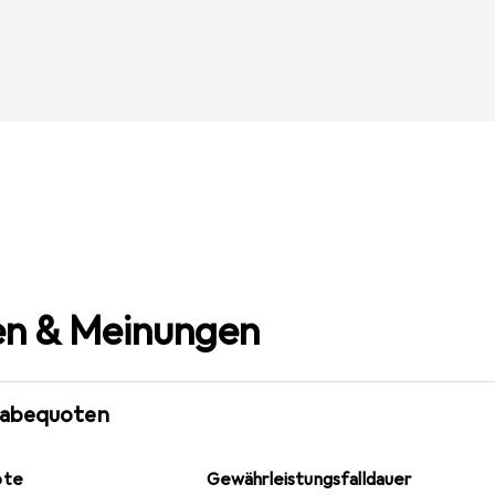
n & Meinungen
gabequoten
ote
Gewährleistungsfalldauer