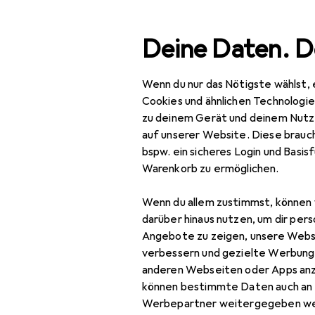
Suche
Deine Daten. D
Wenn du nur das Nötigste wählst, 
Navigation nach Kategorien
Gesamtsortiment
Baumarkt +
Gesamtsortiment
Cookies und ähnlichen Technologi
zu deinem Gerät und deinem Nutz
Baumarkt + Garten
auf unserer Website. Diese brauch
bspw. ein sicheres Login und Basis
Elektrobedarf
Warenkorb zu ermöglichen.
Elektroinstallation
Wenn du allem zustimmst, können 
Elektronikwerkzeug
darüber hinaus nutzen, um dir pers
Angebote zu zeigen, unsere Webs
Bolzenschneider +
verbessern und gezielte Werbung
Seitenschneider
anderen Webseiten oder Apps an
können bestimmte Daten auch an 
Kabeleinziehsystem
Werbepartner weitergegeben we