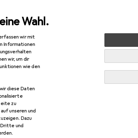
eine Wahl.
erfassen wir mit
 Garten
Elektrobedarf
Elektroinstallation
Elektroni
en Informationen
ungsverhalten
en wir, um dir
funktionen wie den
wir diese Daten
onalisierte
eite zu
 auf unseren und
zuzeigen. Dazu
Dritte und
rden.