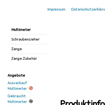
Lötgerät
Impressum
Datenschutzerklär
Lötgerät Zubehör
Messleitung
Multimeter
Schraubenzieher
Zange
Zange Zubehör
Angebote
Ausverkauf
Multimeter
Gebraucht
Produktinf
Multimeter