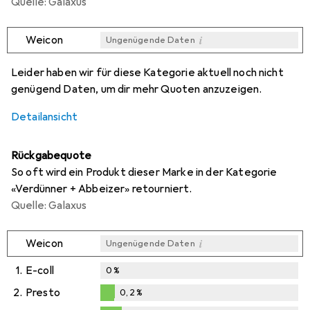
Quelle: Galaxus
i
Weicon
Ungenügende Daten
i
i
i
Ungenügende Daten
Ungenügende Daten
Ungenügende Daten
Leider haben wir für diese Kategorie aktuell noch nicht
genügend Daten, um dir mehr Quoten anzuzeigen.
Detailansicht
Rückgabequote
So oft wird ein Produkt dieser Marke in der Kategorie
«Verdünner + Abbeizer» retourniert.
Quelle: Galaxus
i
Weicon
Ungenügende Daten
1.
E-coll
0
%
2.
Presto
0,2
%
0,2
%