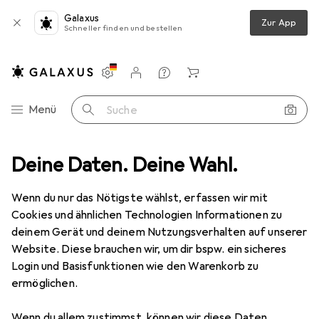
Galaxus
Zur App
Schneller finden und bestellen
Einstellungen
Kundenkonto
Vergleichslisten
Merklisten
Warenkorb
Navigation nach Kategorien
Menü
Suche
nstriche
Deine Daten. Deine Wahl.
Verdünner + Abbeizer
Weicon Sprühreiniger S, 500 ml
Wenn du nur das Nötigste wählst, erfassen wir mit
Cookies und ähnlichen Technologien Informationen zu
10 Bilder
deinem Gerät und deinem Nutzungsverhalten auf unserer
Website. Diese brauchen wir, um dir bspw. ein sicheres
EUR
16,42
EUR
32,84
/
1l
Login und Basisfunktionen wie den Warenkorb zu
Weicon
Sprühreiniger S, 500 ml
ermöglichen.
500 ml
Wenn du allem zustimmst, können wir diese Daten