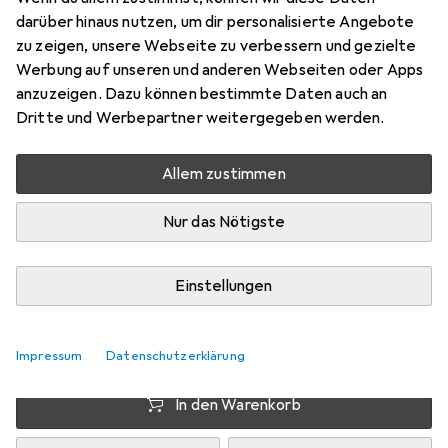
Preis in EUR inkl. MwSt.
darüber hinaus nutzen, um dir personalisierte Angebote
zu zeigen, unsere Webseite zu verbessern und gezielte
Schneller lieferbar
Werbung auf unseren und anderen Webseiten oder Apps
Angebot für
EUR
149,55
anzuzeigen. Dazu können bestimmte Daten auch an
Dritte und Werbepartner weitergegeben werden.
Marke
Bewertungen
Mehr von Weicon
Allem zustimmen
Nur das Nötigste
Zwischen Mi, 12.8. und Do, 13.8. geliefert
8 Stück an Lager beim Drittanbieter
Einstellungen
Lieferort angeben für genaue Lieferzeit
i
Angebot von
Pollin
DE
Impressum
Datenschutzerklärung
In den Warenkorb