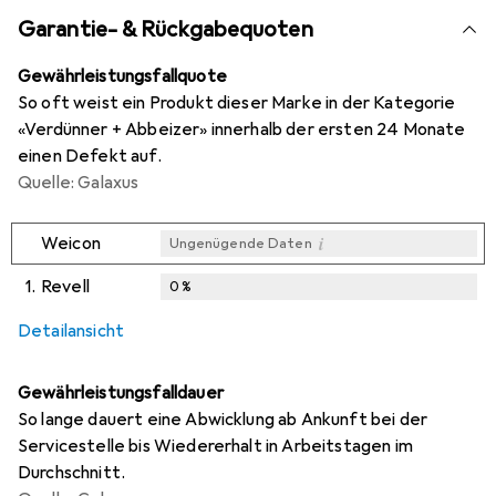
Garantie- & Rückgabequoten
Gewährleistungsfallquote
So oft weist ein Produkt dieser Marke in der Kategorie
«Verdünner + Abbeizer» innerhalb der ersten 24 Monate
einen Defekt auf.
Quelle: Galaxus
i
Weicon
Ungenügende Daten
1.
Revell
0
%
i
i
Ungenügende Daten
Ungenügende Daten
Detailansicht
Gewährleistungsfalldauer
So lange dauert eine Abwicklung ab Ankunft bei der
Servicestelle bis Wiedererhalt in Arbeitstagen im
Durchschnitt.