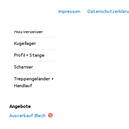
Zubehör
Impressum
Datenschutzerklär
Hausnummer +
Türschild
Holzverbinder
Kugellager
Profil + Stange
Scharnier
Treppengeländer +
Handlauf
Angebote
Ausverkauf Blech