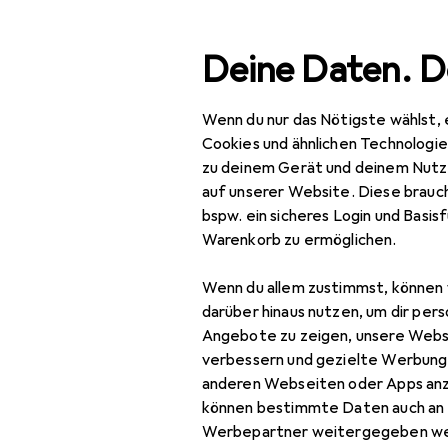
Suche
Deine Daten. D
Wenn du nur das Nötigste wählst, 
Navigation nach Kategorien
Gesamtsortiment
Bau
Gesamtsortiment
Cookies und ähnlichen Technologi
zu deinem Gerät und deinem Nutz
Baumarkt + Garten
auf unserer Website. Diese brauch
bspw. ein sicheres Login und Basis
Bauen + Renovieren
Warenkorb zu ermöglichen.
Eisenwaren
Wenn du allem zustimmst, können 
Baubeschlag
darüber hinaus nutzen, um dir pers
Angebote zu zeigen, unsere Webs
Blech
verbessern und gezielte Werbung
anderen Webseiten oder Apps an
Briefkasten
können bestimmte Daten auch an 
Briefkasten
Werbepartner weitergegeben we