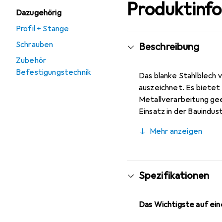
Produktinf
Dazugehörig
Profil + Stange
Schrauben
Beschreibung
Zubehör
Befestigungstechnik
Das blanke Stahlblech 
auszeichnet. Es bietet
Metallverarbeitung geeig
Einsatz in der Bauindus
hergestellt und erfüll
Mehr anzeigen
der Länge ermöglichen 
Fachleute, die Wert auf
Spezifikationen
Das Wichtigste auf eine