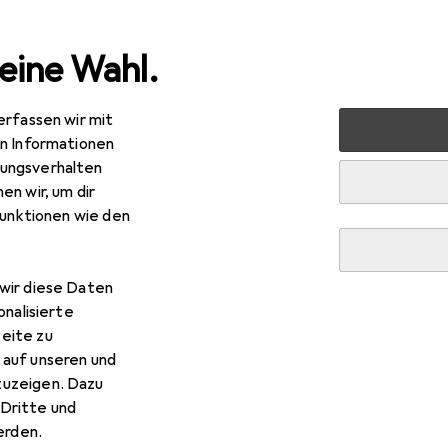
eine Wahl.
erfassen wir mit
markt + Garten
Bauen + Renovieren
Eisenwaren
Bau
en Informationen
ungsverhalten
en wir, um dir
funktionen wie den
wir diese Daten
onalisierte
eite zu
 auf unseren und
zuzeigen. Dazu
Dritte und
rden.