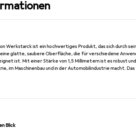
ormationen
von Werkstarck ist ein hochwertiges Produkt, das sich durch s
 eine glatte, saubere Oberfläche, die für verschiedene Anwen
net ist. Mit einer Stärke von 1,5 Millimetern ist es robust und 
trie, im Maschinenbau und in der Automobilindustrie macht. Das 
t hohe Qualitätsstandards. Die präzisen Abmessungen von 1000
eine einfache Handhabung und Verarbeitung. Dieses Stahlblech 
 Qualität und Leistung legen.
n Blick