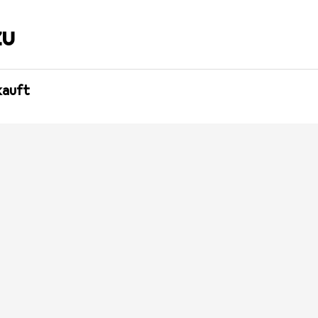
zu
auft