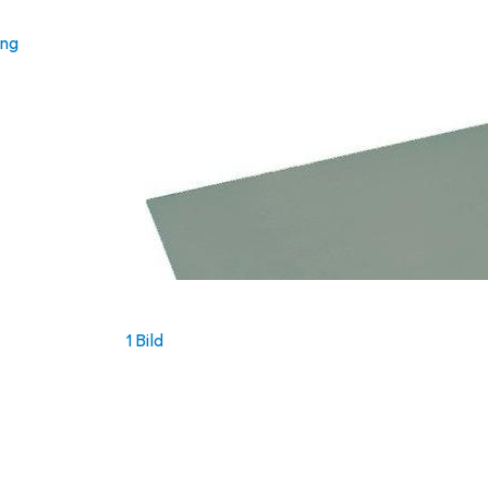
ung
1 Bild