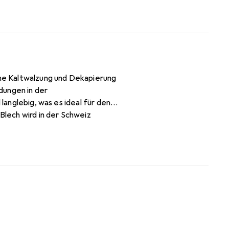
eine Kaltwalzung und Dekapierung
dungen in der
langlebig, was es ideal für den
Blech wird in der Schweiz
 mm in der Breite und 500 mm in
ist eine zuverlässige Wahl für