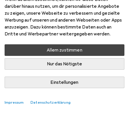
Preis in EUR inkl. MwSt.
darüber hinaus nutzen, um dir personalisierte Angebote
zu zeigen, unsere Webseite zu verbessern und gezielte
Marke
Bewertungen
Werbung auf unseren und anderen Webseiten oder Apps
Mehr von Werkstarck
2
anzuzeigen. Dazu können bestimmte Daten auch an
Dritte und Werbepartner weitergegeben werden.
Zwischen Do, 13.8. und Di, 18.8. geliefert
Allem zustimmen
Mehr als 10 Stück an Lager beim Lieferanten
Lieferort angeben für genaue Lieferzeit
Nur das Nötigste
In den Warenkorb
Einstellungen
Vergleichen
Merken
Impressum
Datenschutzerklärung
kostenloser Versand