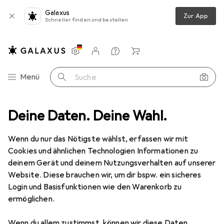
Galaxus
Zur App
Schneller finden und bestellen
Einstellungen
Kundenkonto
Vergleichslisten
Merklisten
Warenkorb
Navigation nach Kategorien
Menü
Suche
il + Stange
Deine Daten. Deine Wahl.
Werkstarck Griffleistenprofile mit Profilhöhe 36,5 mm
Wenn du nur das Nötigste wählst, erfassen wir mit
Cookies und ähnlichen Technologien Informationen zu
6 Bilder
deinem Gerät und deinem Nutzungsverhalten auf unserer
Website. Diese brauchen wir, um dir bspw. ein sicheres
EUR
36,90
EUR
93,18
/
1m
Login und Basisfunktionen wie den Warenkorb zu
Werkstarck
Griffleistenprofile mit
ermöglichen.
Profilhöhe 36,5 mm
Wenn du allem zustimmst, können wir diese Daten