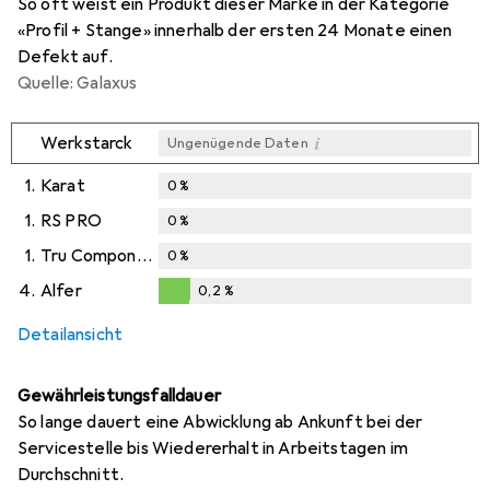
So oft weist ein Produkt dieser Marke in der Kategorie
«Profil + Stange» innerhalb der ersten 24 Monate einen
Defekt auf.
Quelle: Galaxus
i
Werkstarck
Ungenügende Daten
1.
Karat
0
%
1.
RS PRO
0
%
1.
Tru Components
0
%
4.
Alfer
0,2
%
0,2
%
Detailansicht
Gewährleistungsfalldauer
So lange dauert eine Abwicklung ab Ankunft bei der
Servicestelle bis Wiedererhalt in Arbeitstagen im
Durchschnitt.