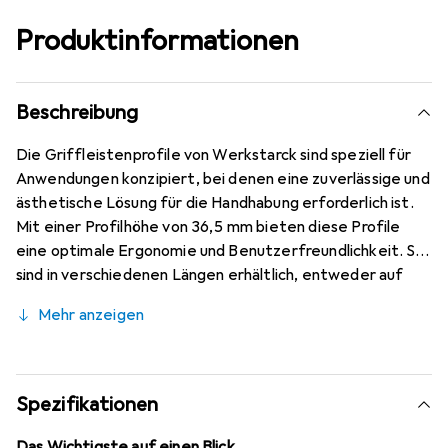
Produktinformationen
Beschreibung
Die Griffleistenprofile von Werkstarck sind speziell für
Anwendungen konzipiert, bei denen eine zuverlässige und
ästhetische Lösung für die Handhabung erforderlich ist.
Mit einer Profilhöhe von 36,5 mm bieten diese Profile
eine optimale Ergonomie und Benutzerfreundlichkeit. Sie
sind in verschiedenen Längen erhältlich, entweder auf
spezifische Elementbreiten zugeschnitten oder als
Mehr anzeigen
Lagerlängen für den Selbstzuschnitt. Die Profile sind aus
hochwertigem Aluminium gefertigt und verfügen über
eine nickelbeschichtete Oberfläche, die nicht nur für
eine ansprechende Optik sorgt, sondern auch die
Spezifikationen
Langlebigkeit des Produkts erhöht. Die mattierte
Schnittkante und der abgesetzte Harpunensteg bei den
Das Wichtigste auf einen Blick