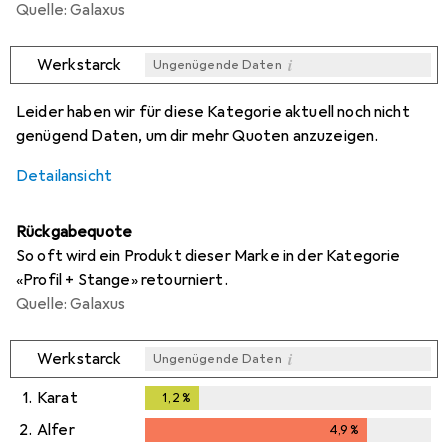
Quelle: Galaxus
i
Werkstarck
Ungenügende Daten
i
i
i
i
Ungenügende Daten
Ungenügende Daten
Ungenügende Daten
Ungenügende Daten
Leider haben wir für diese Kategorie aktuell noch nicht
genügend Daten, um dir mehr Quoten anzuzeigen.
Detailansicht
Rückgabequote
So oft wird ein Produkt dieser Marke in der Kategorie
«Profil + Stange» retourniert.
Quelle: Galaxus
i
Werkstarck
Ungenügende Daten
1.
Karat
1,2
%
1,2
%
2.
Alfer
4,9
%
4,9
%