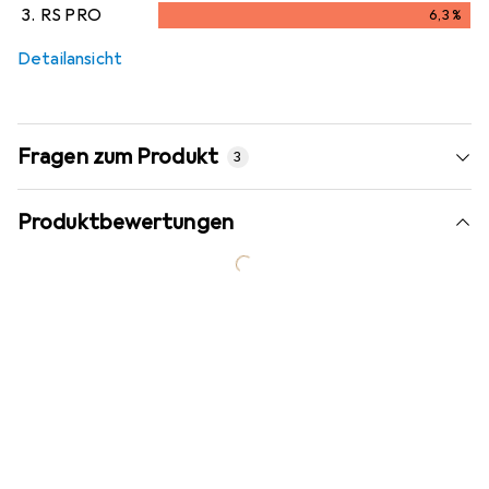
3.
RS PRO
6,3
%
i
Ungenügende Daten
6,3
%
Detailansicht
Fragen zum Produkt
3
Produktbewertungen