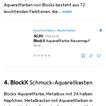
Aquarellfarben von Blockx besteht aus 72
leuchtenden Farbtönen, die
mehr
Künstlerfarbe + Bastelfarbe
EUR
EUR
30,90
1716,67
/
1l
BlockX
Aquarellfarbe Riesennapf
18 ml
4. BlockX
Schmuck-Aquarellkasten
Blockx Aquarellfarbe, Metalbox mit 24 halben
Näpfchen. Metallkasten mit Aquarellfarben in