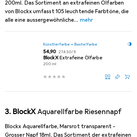
200ml. Das Sortiment an extrafeinen Ölfarben
von Blockx umfasst 105 leuchtende Farbtöne, die
alle eine aussergewöhnliche
mehr
Künstlerfarbe + Bastelfarbe
EUR
EUR
54,90
274,50
/
1l
BlockX
Extrafeine Ölfarbe
200 ml
3. BlockX
Aquarellfarbe Riesennapf
Blockx Aquarellfarbe, Marsrot transparent -
Grosser Napf 18ml. Das Sortiment der extrafeinen