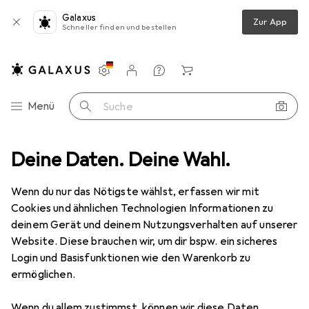
Galaxus
Zur App
Schneller finden und bestellen
Einstellungen
Kundenkonto
Vergleichslisten
Merklisten
Warenkorb
Navigation nach Kategorien
Menü
Suche
Bestseller Künstlerfarben +
Deine Daten. Deine Wahl.
Bastelfarben von BlockX
Wenn du nur das Nötigste wählst, erfassen wir mit
Cookies und ähnlichen Technologien Informationen zu
Diese Seite bleibt immer aktuell und wird automatisch
deinem Gerät und deinem Nutzungsverhalten auf unserer
i
aktualisiert.
Website. Diese brauchen wir, um dir bspw. ein sicheres
Login und Basisfunktionen wie den Warenkorb zu
ermöglichen.
1. BlockX
Mahagonikoffer Aquarell
Wenn du allem zustimmst, können wir diese Daten