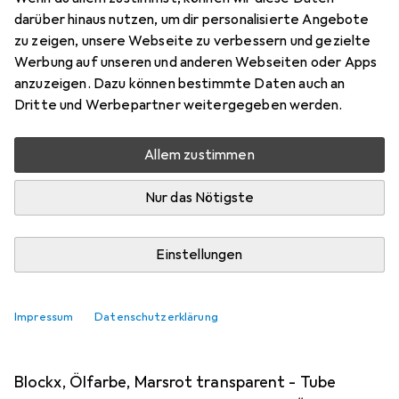
Blockx Aquarellfarben Set mit Kasten aus
darüber hinaus nutzen, um dir personalisierte Angebote
Mahagoni, 4 Träger und 16 grossen Näpfen. Mit
zu zeigen, unsere Webseite zu verbessern und gezielte
Werbung auf unseren und anderen Webseiten oder Apps
einer Auswahl an Aquarellfarben von Blockx. Die
anzuzeigen. Dazu können bestimmte Daten auch an
extrafeinen Aquarellfarben
mehr
Dritte und Werbepartner weitergegeben werden.
Allem zustimmen
Künstlerfarbe + Bastelfarbe
EUR
669,–
Nur das Nötigste
BlockX
Mahagonikoffer Aquarell
Einstellungen
Impressum
Datenschutzerklärung
2. BlockX
Extrafeine Ölfarbe
Blockx, Ölfarbe, Marsrot transparent - Tube