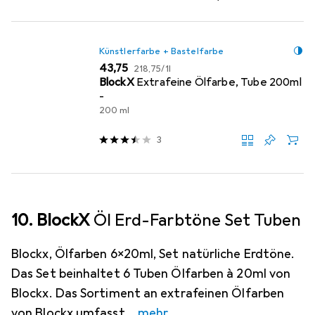
Künstlerfarbe + Bastelfarbe
EUR
EUR
43,75
218,75
/
1l
BlockX
Extrafeine Ölfarbe, Tube 200ml
-
200 ml
3
10. BlockX
Öl Erd-Farbtöne Set Tuben
Blockx, Ölfarben 6x20ml, Set natürliche Erdtöne.
Das Set beinhaltet 6 Tuben Ölfarben à 20ml von
Blockx. Das Sortiment an extrafeinen Ölfarben
von Blockx umfasst
mehr