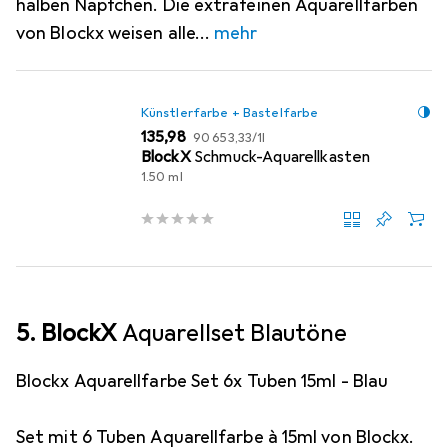
halben Näpfchen. Die extrafeinen Aquarellfarben
von Blockx weisen alle
mehr
Künstlerfarbe + Bastelfarbe
EUR
EUR
135,98
90 653,33
/
1l
BlockX
Schmuck-Aquarellkasten
1.50 ml
5. BlockX
Aquarellset Blautöne
Blockx Aquarellfarbe Set 6x Tuben 15ml - Blau
Set mit 6 Tuben Aquarellfarbe à 15ml von Blockx.