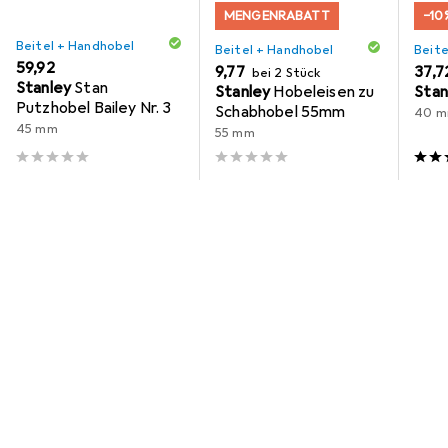
MENGENRABATT
−10
Beitel + Handhobel
Beitel + Handhobel
Beite
EUR
59,92
EUR
9,77
EUR
37,7
bei 2 Stück
Stanley
Stan
Stanley
Hobeleisen zu
Stan
Putzhobel Bailey Nr. 3
Schabhobel 55mm
40 
45 mm
55 mm