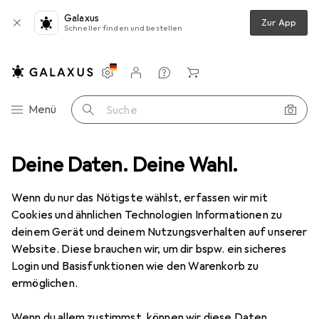
Galaxus
Zur App
Schneller finden und bestellen
Einstellungen
Kundenkonto
Vergleichslisten
Merklisten
Warenkorb
Navigation nach Kategorien
Menü
Suche
tatt
Deine Daten. Deine Wahl.
Handwerkzeug
Schleifwerkzeuge
Beitel + Handhobel
Gebraucht Beitel + Handhobel
Wenn du nur das Nötigste wählst, erfassen wir mit
Cookies und ähnlichen Technologien Informationen zu
deinem Gerät und deinem Nutzungsverhalten auf unserer
Website. Diese brauchen wir, um dir bspw. ein sicheres
Login und Basisfunktionen wie den Warenkorb zu
ermöglichen.
Wenn du allem zustimmst, können wir diese Daten