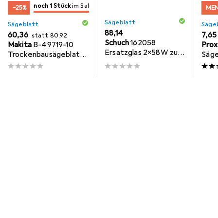
noch 1 Stück
im Sale
−25%
ME
nur noch 1 Stück
im Sale
Sägeblatt
Sägeblatt
Säge
EUR
88,14
EUR
EUR
60,36
EUR
7,65
statt
80,92
Schuch
162058
Makita
B-49719-10
Prox
Ersatzglas 2x58W zu
Trockenbausägeblatt
Säge
162258PK
Holz 10 Stück