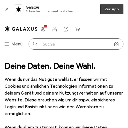
Galaxus
Zur App
Schneller finden und bestellen
Einstellungen
Kundenkonto
Vergleichslisten
Merklisten
Warenkorb
Navigation nach Kategorien
Menü
Suche
Deine Daten. Deine Wahl.
Gesamtsortiment
Baumarkt + Garten
Ordnungshelfer
Ordnungshelfer
Wenn du nur das Nötigste wählst, erfassen wir mit
Cookies und ähnlichen Technologien Informationen zu
deinem Gerät und deinem Nutzungsverhalten auf unserer
Entdecken
Forum
Website. Diese brauchen wir, um dir bspw. ein sicheres
Login und Basisfunktionen wie den Warenkorb zu
ermöglichen.
Wenn du allem zustimmst, können wir diese Daten