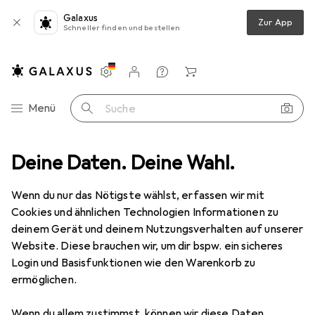
Galaxus
Zur App
Schneller finden und bestellen
Einstellungen
Kundenkonto
Vergleichslisten
Merklisten
Warenkorb
Navigation nach Kategorien
Menü
Suche
tsortiment
Deine Daten. Deine Wahl.
Baumarkt + Garten
Pools + Spa
Zubehör Pools
Zubehör Pools
Wenn du nur das Nötigste wählst, erfassen wir mit
Cookies und ähnlichen Technologien Informationen zu
deinem Gerät und deinem Nutzungsverhalten auf unserer
Entdecken
Forum
Website. Diese brauchen wir, um dir bspw. ein sicheres
Login und Basisfunktionen wie den Warenkorb zu
ermöglichen.
Wenn du allem zustimmst, können wir diese Daten