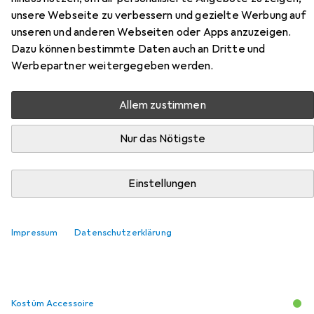
unsere Webseite zu verbessern und gezielte Werbung auf
unseren und anderen Webseiten oder Apps anzuzeigen.
Dazu können bestimmte Daten auch an Dritte und
Werbepartner weitergegeben werden.
Zubehör für Chaks Kostüm
Allem zustimmen
Verleihnix: Gallier Fischhändler
Nur das Nötigste
Hier findest du passendes Zubehör zum Produkt Chaks
Kostüm Verleihnix: Gallier Fischhändler aus der Kategorie
Einstellungen
Kostüm Accessoire.
Relevanz
Impressum
Datenschutzerklärung
Produktliste
Kostüm Accessoire