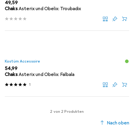
EUR
49,59
Chaks
Asterix und Obelix: Troubadix
Kostüm Accessoire
EUR
54,99
Chaks
Asterix und Obelix: Falbala
1
2 von 2 Produkten
Nach oben