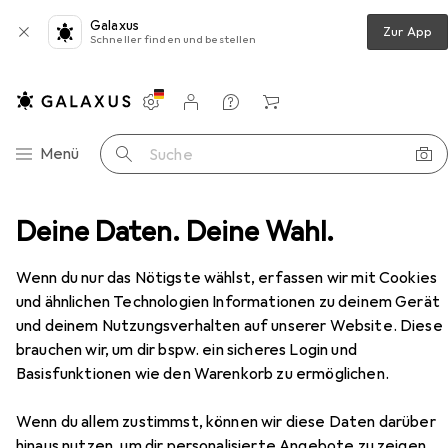
Galaxus
Zur App
Schneller finden und bestellen
Einstellungen
Kundenkonto
Vergleichslisten
Merklisten
Warenkorb
Navigation nach Kategorien
Menü
Suche
Kostüm
Deine Daten. Deine Wahl.
Chaks Kostüm Verleihnix: Gallier Fischhändler
Zubehör
Wenn du nur das Nötigste wählst, erfassen wir mit Cookies
und ähnlichen Technologien Informationen zu deinem Gerät
und deinem Nutzungsverhalten auf unserer Website. Diese
brauchen wir, um dir bspw. ein sicheres Login und
EUR
65,79
Chaks
Kostüm Verleihnix: Gallier
Basisfunktionen wie den Warenkorb zu ermöglichen.
Fischhändler
M
L
XL
Wenn du allem zustimmst, können wir diese Daten darüber
hinaus nutzen, um dir personalisierte Angebote zu zeigen,