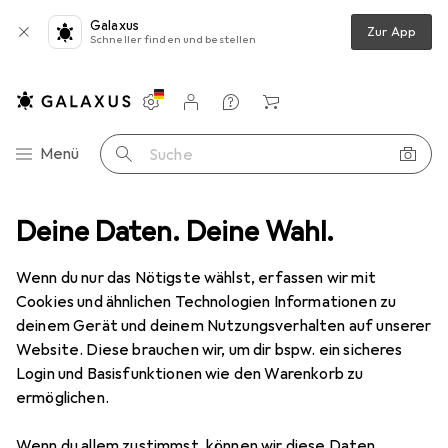
Galaxus
Zur App
Schneller finden und bestellen
Einstellungen
Kundenkonto
Vergleichslisten
Merklisten
Warenkorb
Navigation nach Kategorien
Menü
Suche
mtsortiment
Deine Daten. Deine Wahl.
Spielzeug
Verkleidung + Party
Farbige Linsen
Farbige Linsen
Wenn du nur das Nötigste wählst, erfassen wir mit
Cookies und ähnlichen Technologien Informationen zu
deinem Gerät und deinem Nutzungsverhalten auf unserer
Produkte
Forum
Website. Diese brauchen wir, um dir bspw. ein sicheres
Login und Basisfunktionen wie den Warenkorb zu
ermöglichen.
Wenn du allem zustimmst, können wir diese Daten