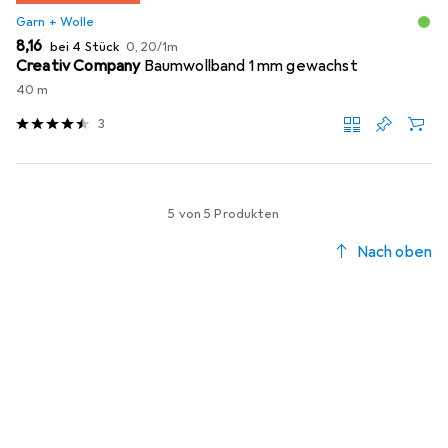
Garn + Wolle
EUR
EUR
8,16
bei 4 Stück
0,20
/
1m
Creativ Company
Baumwollband 1 mm gewachst
40 m
3
5 von 5 Produkten
Nach oben