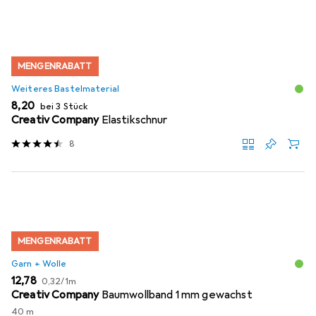
MENGENRABATT
Weiteres Bastelmaterial
EUR
8,20
bei 3 Stück
Creativ Company
Elastikschnur
8
MENGENRABATT
Garn + Wolle
EUR
EUR
12,78
0,32
/
1m
Creativ Company
Baumwollband 1 mm gewachst
40 m