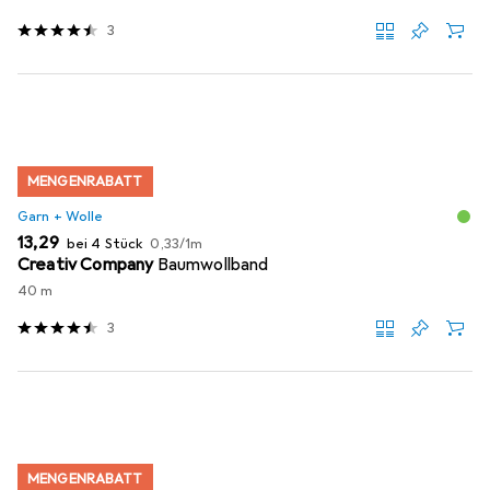
3
MENGENRABATT
Garn + Wolle
EUR
EUR
13,29
bei 4 Stück
0,33
/
1m
Creativ Company
Baumwollband
40 m
3
MENGENRABATT