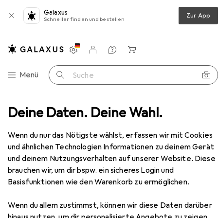
Galaxus
Zur App
Schneller finden und bestellen
Einstellungen
Kundenkonto
Vergleichslisten
Merklisten
Warenkorb
Navigation nach Kategorien
Menü
Suche
l
Deine Daten. Deine Wahl.
Bastelperlen
Creativ Company Perlen Muscheln
Zubehör
Wenn du nur das Nötigste wählst, erfassen wir mit Cookies
und ähnlichen Technologien Informationen zu deinem Gerät
Creativ Company
Perlen Muscheln
und deinem Nutzungsverhalten auf unserer Website. Diese
brauchen wir, um dir bspw. ein sicheres Login und
Basisfunktionen wie den Warenkorb zu ermöglichen.
Zubehör für Creativ Company
Wenn du allem zustimmst, können wir diese Daten darüber
hinaus nutzen, um dir personalisierte Angebote zu zeigen,