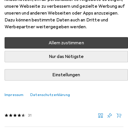
Perlen Muscheln
unsere Webseite zu verbessern und gezielte Werbung auf
unseren und anderen Webseiten oder Apps anzuzeigen.
Hier findest du passendes Zubehör zum Produkt Creativ
Dazu können bestimmte Daten auch an Dritte und
Company Perlen Muscheln aus den Kategorien Garn +
Werbepartner weitergegeben werden.
Wolle und Weiteres Bastelmaterial.
Relevanz
Allem zustimmen
Produktliste
Nur das Nötigste
Einstellungen
MENGENRABATT
Garn + Wolle
EUR
EUR
10,36
0,26
/
1m
Impressum
Datenschutzerklärung
Creativ Company
Baumwollband
40 m
31