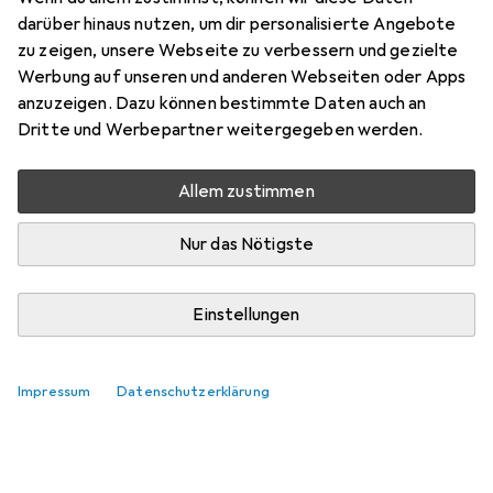
darüber hinaus nutzen, um dir personalisierte Angebote
zu zeigen, unsere Webseite zu verbessern und gezielte
Werbung auf unseren und anderen Webseiten oder Apps
anzuzeigen. Dazu können bestimmte Daten auch an
Dritte und Werbepartner weitergegeben werden.
Zubehör für Rubies Avengers
Assemble: Captain America -
Allem zustimmen
Deluxe
Nur das Nötigste
Hier findest du passendes Zubehör zum Produkt Rubies
Avengers Assemble: Captain America - Deluxe.
Einstellungen
Relevanz
Produktliste
Impressum
Datenschutzerklärung
Keine Produkte gefunden