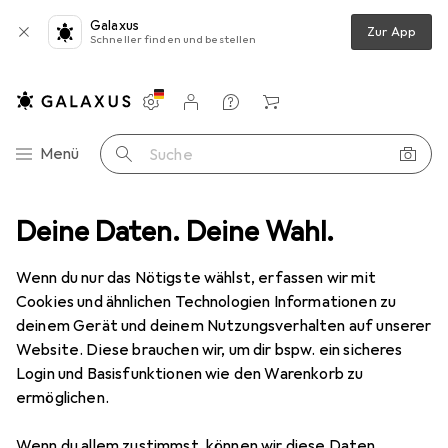
Galaxus
Zur App
Schneller finden und bestellen
Einstellungen
Kundenkonto
Vergleichslisten
Merklisten
Warenkorb
Navigation nach Kategorien
Menü
Suche
Deine Daten. Deine Wahl.
Rubies Avengers Assemble: Captain America - Deluxe
Zubehör
Wenn du nur das Nötigste wählst, erfassen wir mit
Cookies und ähnlichen Technologien Informationen zu
deinem Gerät und deinem Nutzungsverhalten auf unserer
Website. Diese brauchen wir, um dir bspw. ein sicheres
EUR
46,–
Rubies
Avengers Assemble: Captain
Login und Basisfunktionen wie den Warenkorb zu
America - Deluxe
ermöglichen.
116, M
Wenn du allem zustimmst, können wir diese Daten