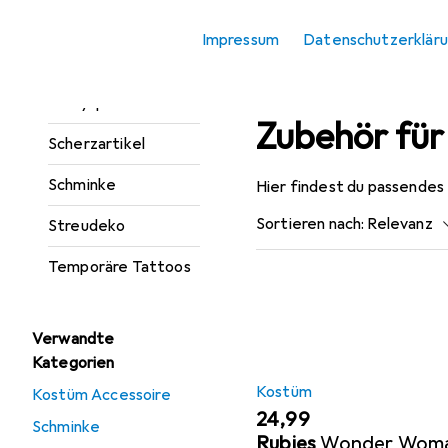
Luftballon Zubehör
Impressum
Datenschutzerklär
Partydekoration
Partyspiele
Zubehör fü
Scherzartikel
Schminke
Hier findest du passende
Sortieren nach
:
Relevanz
Streudeko
Produktliste
Temporäre Tattoos
Verwandte
Kategorien
Kostüm
Kostüm Accessoire
EUR
24,99
Schminke
Rubies
Wonder Woma