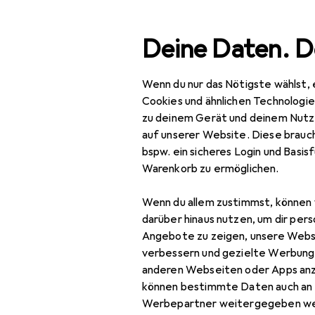
Suche
Deine Daten. D
Wenn du nur das Nötigste wählst, 
Navigation nach Kategorien
Gesamtsortiment
Spie
Gesamtsortiment
Cookies und ähnlichen Technologi
zu deinem Gerät und deinem Nutz
Spielzeug
auf unserer Website. Diese brauch
bspw. ein sicheres Login und Basis
Verkleidung + Party
Warenkorb zu ermöglichen.
Einweggeschirr
Wenn du allem zustimmst, können 
Farbige Linsen
EU
64
darüber hinaus nutzen, um dir pers
Ru
Angebote zu zeigen, unsere Webs
Kostüm
verbessern und gezielte Werbung
L
anderen Webseiten oder Apps an
Kostüm Accessoire
können bestimmte Daten auch an 
Luftballon
Werbepartner weitergegeben we