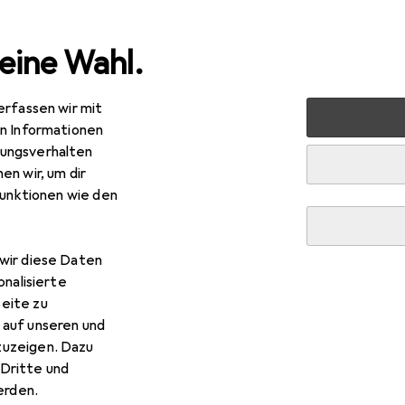
eine Wahl.
erfassen wir mit
lzeug
Verkleidung + Party
Kostüm
Rubies Wonder W
en Informationen
ungsverhalten
en wir, um dir
funktionen wie den
wir diese Daten
EUR
R
,99
onalisierte
statt
74,99
bies
Wonder Woman 1984 - WW84: Deluxe
eite zu
 auf unseren und
34, 36
38, 40
zuzeigen. Dazu
Dritte und
rden.