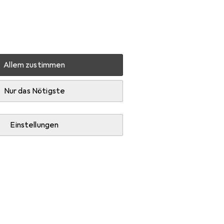
Einstellungen
Kundenkonto
Vergleichslisten
Merklisten
Warenkorb
Anmelden
Allem zustimmen
oman 1984 - WW84: Deluxe
Zubehör
Nur das Nötigste
Einstellungen